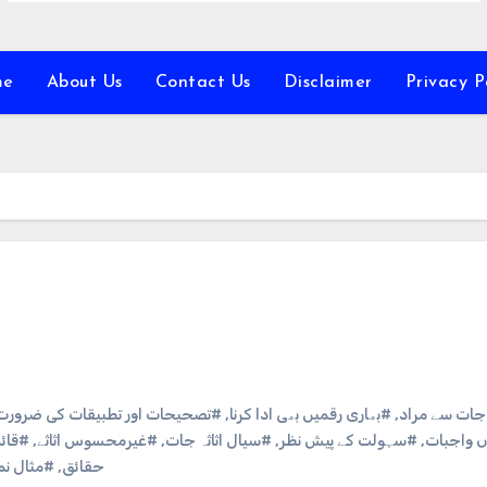
me
About Us
Contact Us
Disclaimer
Privacy P
ہ جات سے مراد
,
#بھاری رقمیں بھی ادا کرنا
,
#تصحیحات اور تطبیقات کی ضرورت
ں واجبات
,
#سہولت کے پیش نظر
,
#سیال اثاثہ جات
,
#غیرمحسوس اثاثے
,
#قائم
حقائق
,
#مثال نمب