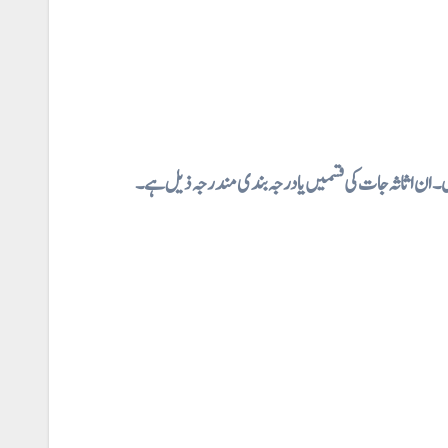
 ہیں۔ ان اثاثہ جات کی قسمیں یا درجہ بندی مندرجہ ذیل ہے۔