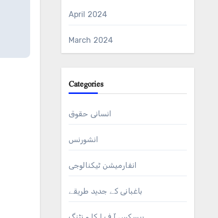
April 2024
March 2024
Categories
انسانی حقوق
انشورنس
انفارمیشن ٹیکنالوجی
باغبانی کے جدید طریقے
بیسکس آ ف ا کا و نٹنگ