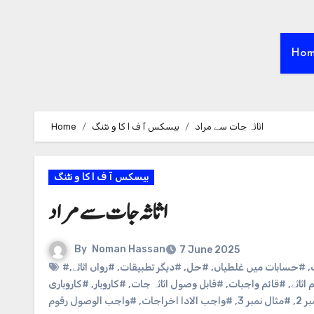
Ho
اثاثہ جات سے مراد
بیسکس آ ف ا کا و نٹنگ
Home
بیسکس آ ف ا کا و نٹنگ
اثاثہ جات سے مراد
By
Noman Hassan
7 June 2025
,
#حسابات میں غلطیاں
,
#حل
,
#دیگر تطبيقات
,
#رواں اثاثے
,
 اثاثے
,
#قائم واجبات
,
#قابل وصول اثاثہ جات
,
#کاروبار
,
#کاروباری
ر 2
,
#مثال نمبر 3
,
#واجب الادا اخراجات
,
#واجب الوصول رقوم