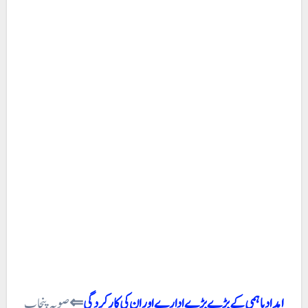
امداد باہمی کے بڑے بڑے ادارے اور ان کی کار کردگی
⇐
صوبہ پنجاب