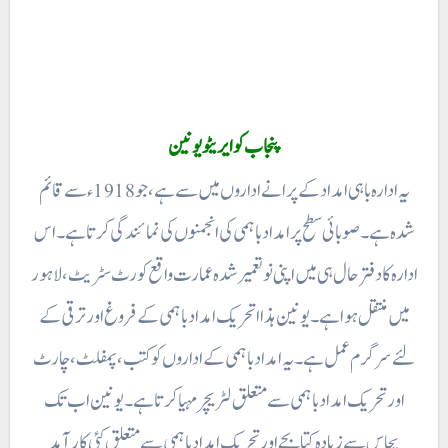
پنجاب کو ایر یٹو یونین
یہ ادارہ با ہی امداد کے پرانے اداروں میں سے ہے، جو 1918ء سے قائم
شدہ ہے۔ صوبائی سطح پر امداد باہمی کی انجمنوں کی نمائندگی کرتا ہے۔ اس
ادارہ کا دفتر حال ہی میں اپنی نو تعمیر شدہ عمارت واقع کورٹ سٹریٹ ، لاہور
میں منتقل ہوا ہے۔ یونین ہذا اتحریک امداد باہمی کے فروغ اور ترقی کے
لئے سر گرم عمل ہے۔ یہ امداد باہمی کے اداروں کو کتب ، پمفلٹ، چارٹ
اور تحریک امداد باہمی سے متعلق لٹریچر مہیا کرتا ہے۔ یونین اب تک
پچاس سے زیادہ کتا بچے اور تحریک امداد باہمی سے متعلق کئی کار آمد