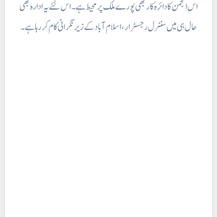
اس انجمن کا دائرہ کار بھی پورے ملک پر محیط ہے۔ اس لئے یہ ادارہ بھی
حال ہی میں سنٹرل رجسٹرار، اسلام آباد کے زیرنگرانی کام کر رہا ہے۔