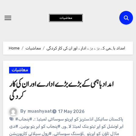
Skip
to
Content
امداد باہمی کے بڑے بڑے ادارے اور ان کی کار کردگی
معاشیات
Home
معاشیات
امداد باہمی کے بڑے بڑے ادارے اور ان کی کار
کردگی
By
muashyaat
17 May 2026
#پاکستان سائیکل انڈسٹریز کو اپریٹو سوسائٹی لمیٹیڈ :
,
#پنجاب
ایر اونشل کو اپر ٹیٹو بنک لمیٹڈ لاہور
,
#پنجاب کو ایر یٹو یونین
,
#دی
ماڈل ٹاؤن کو اپریٹو ہاؤسنگ سوسائٹی
,
#رول سپلائی کارپوریشن