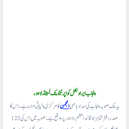
پنجاب ایر اونشل کو اپر ٹیٹو بنک لمیٹڈ لاہور
یہ بنک صوبہ پنجاب کی امداد باہمی
انجمن
کا مرکزی مالیاتی ادارہ ہے۔ اس کا
صدر دفتر شاہراہ قائد اعظم ، لاہور پر واقع ہے۔ صوبہ میں اس کی 122