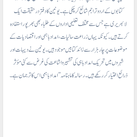
کتابوں کے اردو تراجم شائع کر چکی ہے۔ یونین کا دفتر در حقیقت ایک
لائبریری ہے جس سے مختلف تعلیمی اداروں کے طلباء بھی بھر پور استفادہ
کرتے ہیں۔ کیونکہ یہاں زراعت، مالیات ، امداد باہمی اور اقتصادیات کے
موضوعات پر چار ہزار سے زائد کتابیں موجود ہیں۔ یونین نے دیہات اور
شہروں میں تحریک امداد باہی کی تشہیر واشاعت کی غرض سے کئی مؤثر
ذرائع اختیار کر رکھے ہیں۔ رسالہ کا ماہنامہ ” امداد باہمی اس کا ترجمان ہے۔