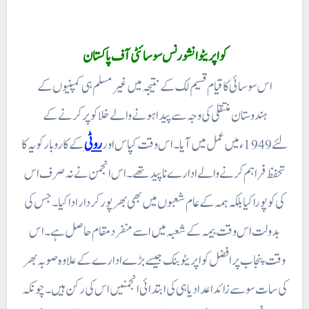
کواپریٹوانشورنس سوسائٹی آف پاکستان
اس سوسائی کا قیام قسیم لک کے نتیجہ میں غیرمسلم ہی کمپنیوں کے
ہندوستان منتقلی کی وجہ سے پیدا ہونے والے خلا کو پر کرنے کے
لئے 1949ء میں عمل میں آیا۔ اس وقت کپاس اور
روٹی
کے کاروبار کو یہ کا
تحفظ فراہم کرنے والے ادارے نا پید تھے۔ اس انجمن نے نہ صرف اس
کی کو پورا کیا بلکہ ہمہ کے عام شعبوں میں بھی بھر پور کردار ادا کیا ۔ جس کی
بدولت اس وقت بیمہ کے شعبہ میں اسے منفرد مقام حاصل ہے ۔ اس
وقت پنجاب پر افضل کواپریٹو بنک جیسے بڑے ادارے کے علاوہ صوبہ بھر
کی سات سوسے زائد اعداد یا ہی کی ابتدائی انجمنیں اس کی رکن ہیں ۔ چونکہ