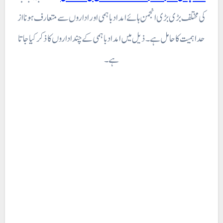
کی مختلف بڑی بڑی انجمن ہائے امداد باہمی اور اداروں سے متعارف ہونا از
حد اہمیت کا حامل ہے۔ ذیل میں امداد باہمی کے چند اداروں کا ذکر کیا جاتا
ہے۔