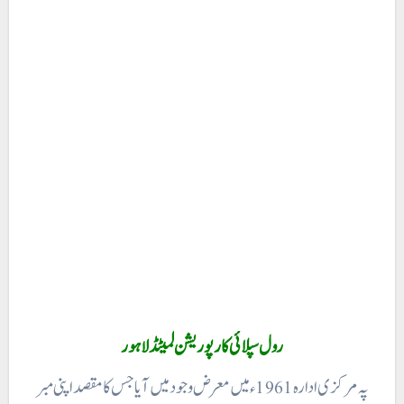
رول سپلائی کارپوریشن لمیٹڈ لاہور
پہ مرکزی ادارہ 1961ء میں معرض وجود میں آیا جس کا مقصد اپنی مبر