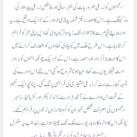
انجمنوں کو زرعی ضروریات کی ہم رسانی اور فاضل زرعی پیداوار کی
مارکیٹنگ ہے۔ اس کا صدر دفتر شملہ پہاڑی لاہور کے نزدیک واقع ہے۔ یہ
ادارہ اپنے قیام سے 1978ء تک زیادہ تر کیمیاوی کھادیں اپنی عمر کو فراہم
کرتا رہا ہے۔ اس طرح ملک میں کیمیاوی کھادوں کو متعارف کرانے میں
اس کا بہت بڑا کردار اور حصہ ہے۔ اس کے نزدیک چونکہ امنوں کو برادر
است فیکٹریوں سے کھاد مہیا ہونا شروع ہوگئی اس لئے اس ادارے کی
توجہ کھار سے ہٹ کر زرعی مشینری کی فراہمی پر لگ گئی۔ چنانچہ ایک سکیم
کے تحت اس ادارے نے آٹھ ہزار سے زائد ٹریکٹر اور کٹر ہائیڈ رز مبر
انجمنوں کی معرفت شخص ممبران کو نسبتا ارزاں نرخوں پر فراہم کئے ۔
چونکہ اس کا دائرہ کاروبار پورے ملک تک پھیلا ہوا ہے۔ لہذا اب یہ سنٹرل
رجسٹرار، اسلام آباد کی زیر نگرانی چل رہا ہے۔