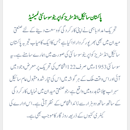
پاکستان سائیکل انڈسٹریز کو اپریٹو سوسائٹی لمیٹیڈ
تحریک امداد باہمی نے اپنی کار کردگی کو وسعت دینے کے لئے صنعتی
میدان میں بھی بھر پور کردار ادا کیا ہے جس کا ایک کامیاب تجربہ پاکستان
سائیکل انڈسٹریز کواپریٹو سوسائٹی کی صورت میں ہمارے سامنے ہے۔ یہ
سوسائٹی 1953ء میں صرف 122 اشخاص کی تحریک پر معرض وجود میں
آئی اور اس وقت ملک کے ہر گوشہ میں اس کی تیار شدہ مقبول عام سائیکل
سہراب چلا شاہدرہ میں واقع ہے، جو صنعتی میدان میں نمایاں کارکردگی
کے ساتھ ساتھ دو ہزار سے زائد اشخاص کے نظر آتی ہے۔ اس ادارے کی
کیٹری کنبوں کے ذریعہ روزگار کا موجب بھی ہے۔