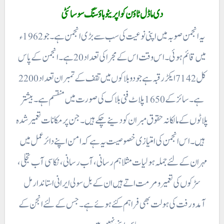
دی ماڈل ٹاؤن کو اپریٹو ہاؤسنگ سوسائٹی
میں قائم ہوئی ۔ اس وقت اس کے مجرا کی تعداد 20 ہے۔ انجمن کے پاس
کل 7142 ایکڑ رقبہ ہے جو دوبلاکوں میں تقف کے تمبران تعداد 2200
ہے۔ سائز کے 1650 پلاٹ فنی بلاک کی صورت میں منقسم ہے۔ بیشتر
پلاٹوں کے مالکانہ حقوق مبران کو دینے چکے ہیں۔ جن پر مکانات تعمیرشدہ
ہیں۔ اس انجمن کی امتیازی خصوصیت یہ ہے کہ امن اپنے دائر عمل میں
مہران کے لئے جملہ ہولیات مثلا ہم رسانی ، آب رسانی، نکاسی آب تجلی،
سڑکوں کی تعمیر ومرمت اتے ہیں ان کے بل سولی ایرانی استاندار مل
آمدورفت کی ہولت بھی فراہم کئے ہوئے ہے۔ جس کے لئے انجن کے