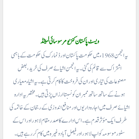
ویسٹ پاکستان کنزیو مر سوسائی لمیٹڈ
یہ انجمن 1968ء میں حکومت پاکستان اور ڈنمارک کی حکومت کے باہمی
اشتراک سے قائم کی گئی۔ یہ انجمن اشیائے صرف کی خرید ، بعض
مصنوعات کی تیاری اور ان کی فروخت کا کام کرتی ہے۔ یہ اشیاء معیاری
ہونے کے ساتھ ساتھ ممبران کو نسبتا ارزاں پڑتی ہیں۔ مختصر یہ ادارہ
اشیائے صرف میں اجارہ داریوں اور منافع اندوزی کے رجحان کے خاتمہ کی
طرف ایک مؤثر قدم ہے۔ اس ادارے کا صدر مقام لاہور اور اس کے
سٹور موسومہ کو اپ لا ہور اور فیصل آباد وغیرہ میں کام کر رہے ہیں۔