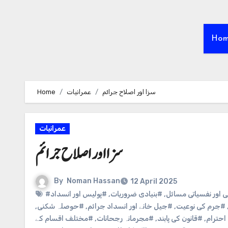
Ho
سزا اور اصلاح جرائم
عمرانیات
Home
عمرانیات
سزا اور اصلاح جرائم
By
Noman Hassan
12 April 2025
 اور نفسیاتی مسائل
,
#بنیادی ضروریات
,
#پولیس اور انسداد
#جرم کی نوعیت
,
#جیل خانے اور انسداد جرائم
,
#حوصلہ شکنی
,
 احترام
,
#قانون کی پابند
,
#مجرمانہ رجحانات
,
#مختلف اقسام کے