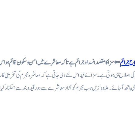
صلاح جرائم
⇐ سزا کا مقصد انسداد جرائم ہے تا کہ معاشرے میں امن و سکون قائم ہو اس ک
ی اصلاح ہی ہوتی ہے۔ سزائے قید اس لئے دی جاتی ہے کہ معاشرہ مجرم کی تخریبی کاررو
ی ہاتھ آجائے ۔ علاوہ ازیں جب مجرم کو آزاد معاشرے سے دور قید و بند سے ہمکنار کیا 