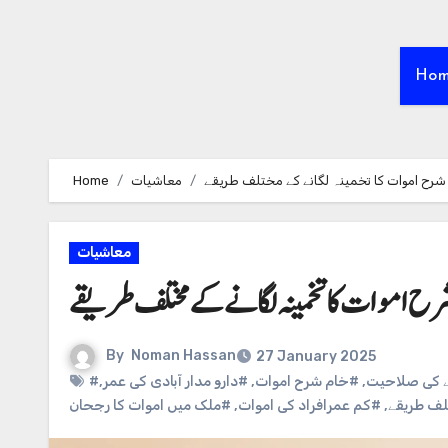
Ho
شرح اموات کا تخمینہ لگانے کے مختلف طریقے
معاشیات
Home
معاشیات
رح اموات کا تخمینہ لگانے کے مختلف طریقے
By
Noman Hassan
27 January 2025
ے کی صلاحیت
,
#خام شرح اموات
,
#دارو مدار آبادی کی عمر
,
تلف طریقے
,
#کم عمرافراد کی اموات
,
#ملک میں اموات کا رجحان