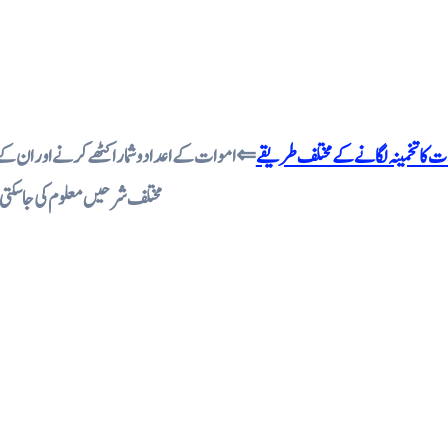
ات کا تخمینہ لگانے کے مختلف طریقے
⇐ اموات کے اعداد وشمار اکٹھے کرنے اور ان کے 
مختلف شرحیں معلوم کی جاسکتی