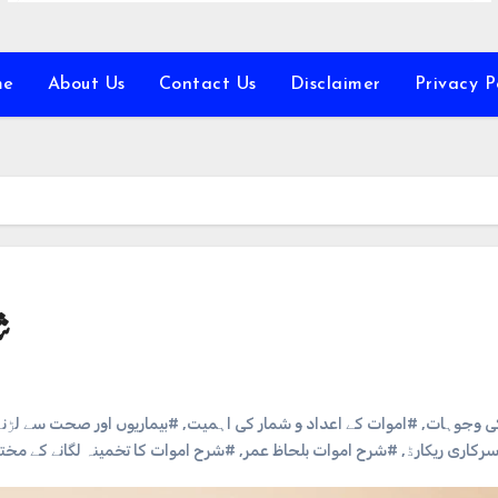
me
About Us
Contact Us
Disclaimer
Privacy P
ش
کی وجوہات
,
#اموات کے اعداد و شمار کی اہمیت
,
#بیماریوں اور صحت سے لڑن
رکاری ریکارڈ
,
#شرح اموات بلحاظ عمر
,
#شرح اموات کا تخمینہ لگانے کے مخ