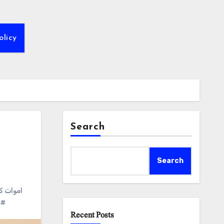
olicy
Search
Search
#اموات 
#س
Recent Posts