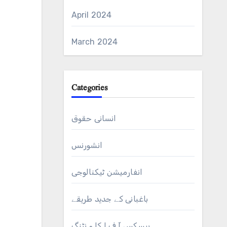
April 2024
March 2024
Categories
انسانی حقوق
انشورنس
انفارمیشن ٹیکنالوجی
باغبانی کے جدید طریقے
بیسکس آ ف ا کا و نٹنگ