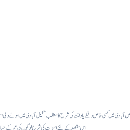
ص آبادی میں کسی خاص وقفے یا وقت کی شرح کا مطلب تکمیل آبادی میں ہونے والی امو
اس مقصد کے لئے اموات کی شرح لوگوں کی عمر کے حساب