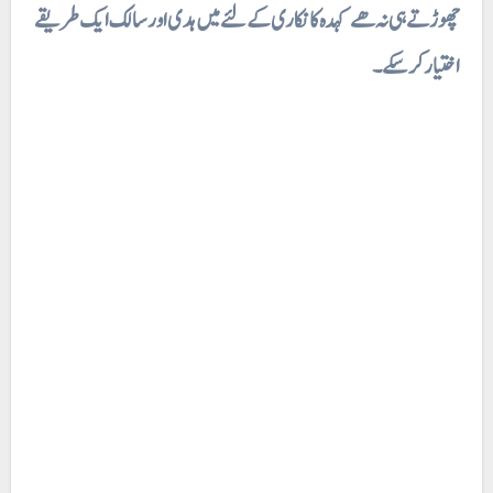
چھوڑتے ہی نہ ھے کہدہ کا نکاری کے لئے میں ہدی اور سالک ایک طریقے
اختیار کر سکے۔