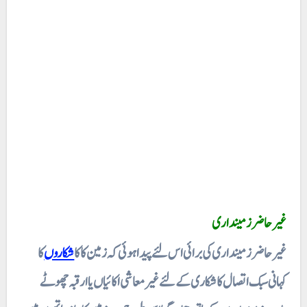
غیر حاضر زمینداری
غیر حاضر زمینداری کی برائی اس لئے پیدا ہوئی کہ زمین کا کا
شکاروں
کا
کہانی سبک اتصال کا شکاری کے لئے غیر معاشی اکائیاں یا ارقبہ چھوٹے