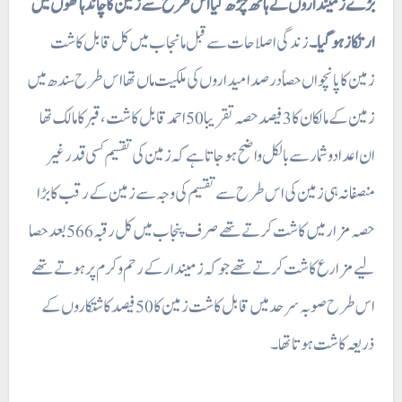
بڑے زمینداروں کے ہاتھ چڑھ گیا اس طرح سے زمین کا چاند ہاتھوں میں
ارتکاز ہو گیا۔
زندگی اصلاحات سے قبل ما نجاب میں کل قابل کاشت
زمین کا پانچواں حصاً در صد امیداروں کی ملکیت ماں تھا اس طرح سندھ میں
زمین کے مالکان کا 3 فیصد حصہ تقریبا 50 احمد قابل کاشت، قبر کا مالک تھا
ان اعدادو شمار سے بالکل واضح ہو جاتا ہے کہ زمین کی تقسیم کسی قدر غیر
منصفانہ ہی زمین کی اس طرح سے تقسیم کی وجہ سے زمین کے رقب کا بڑا
حصہ مزار میں کاشت کرتے تھے صرف پنجاب میں کل رقبہ 6 56 بعد حصا
لیے مزارع کاشت کرتے تھے جو کہ زمیندار کے رحم و کرم پر ہوتے تھے
اس طرح صوبہ سرحد میں قابل کاشت زمین کا 50 فیصد کا شتکاروں کے
ذریعہ کاشت ہوتا تھا۔