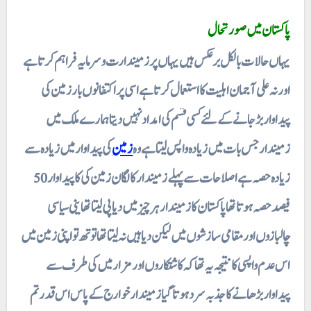
پاکستان میں صورتحال
یہاں حالات بالکل برعکس ہیں یہاں پر زمیندارت و سرمایہ فراہم کرتا ہے
اور نہ علی آجمان اہلیت کا استعمال کرتا ہے اسی پر اکتفا نوں بار زمین کی
پیداوار بڑ جانے کے لئے کسی قسم کی امداد نہیں دیتا ہمارے ملک میں
زمیندار جس بات میں زیادہ واپس لیتا ہے وہ
زمین
کی پیداوار میں زیادہ سے
زیادہ حصہ ہے اصلاحات سے پہلے زمیندار کا لگان زمین کی کا پیداوار 50
فیصد حصہ ہوتا تھا پاکستان کا زمیندار ہر چیز میں دیا پی لیتا تھا ینی سیاسی
چالبازوں اور مقامی سازشوں میں لیکن دیا ہیں نہ لیتا تھا تو تھ تو اپنی زمین میں
اس عدم واپسی کانتیجہ یہ تھا کہ کاشتکاروں اور مزار میں کی طرف سے
پیداوار بڑھانے کا جذبہ سرد ہوتا گیا زمیندار خوارج کے پاس اس قدر تم