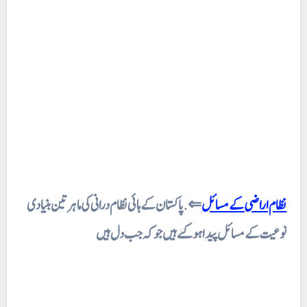
نظام اراضی کے مسائل
⇐.پاکستان کے ہائی نظام درانی کی ماہر تین بنیادی
نوعیت کے مسائل پیدا ہو گئے ہیں جو کہ جب دل ہیں