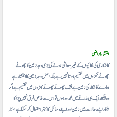
انتشارا راضی
کا شکاری کی اکائیوں کے غیر معاشی ہونے کی بڑی وجہ زمین کا چھوٹے
چھوٹے ٹکڑوں میں تقسیم ہوتا نہیں ہے بلکہ اصل وجہ زمین کا انتشار ہے
ہمارے کا شکار کی زمین بے شک چھوٹے چھوٹے بھڑوں میں تقسیم ہے اگر
وہ پنکھے ایک ہی علاقے میں محمد ود ہوں تو اس سے خاص فرق نہیں پڑا کا
شکار ایسے حالات میں زمین اور اپنے وسائل کا بہتر استعمال کر سکتا ہے
مسئلہ