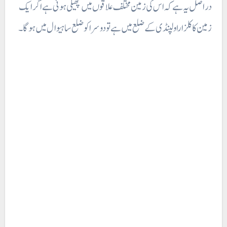
در اصل یہ ہے کہ اس کی زمین مختلف علاقوں میں پھیلی ہوئی ہے اگر ایک
زمین کا کلزا راولپنڈی کے ضلع میں ہے تو دوسراکو ضلع ساہیوال میں ہوگا ۔