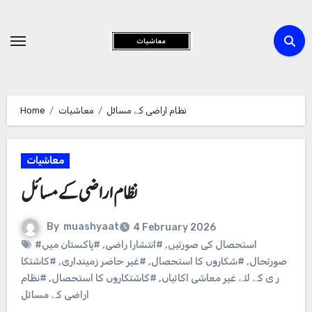
Skip
to
Content
Home
معاشیات
نظام اراضی کے مسائل
معاشیات
نظام اراضی کے مسائل
By
muashyaat
4 February 2026
#پاکستان میں
,
#انتشارا راضی
,
#استحصال کی صورتیں
#کاشتکا
,
#غیر حاضر زمینداری
,
#شکاروں کا استحصال
,
صورتحال
#نظام
,
#کاشتکاروں کا استحصال
,
ر ی کے لئے غیر معاشی اکائیاں
اراضی کے مسائل