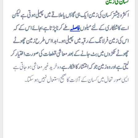
کسان کی زمین
اکثر وبیشتر کسان کی زمین ایک ہی گاؤں یا علاقے میں پھیلی ہوتی ہے لیکن
اسے کاشتکاری کے لئے میلوں
فاصلہ
طے کرنا پڑتا ہے بجائے اس کے کہ
اس کی زمین فرلانگ کے رقبہ میں پھیلی ہو۔ ابدا اس طرح زمین چھوٹے
چھوٹے ٹکڑوں میں بٹ جانے کے بعد معاشی قطعات کی صورت اختیار کر
لیتی ہے اور وہ زمین جو کہ انتشار کا شکار ہے
وہ خرید غیر معاشی ہو جاتی ہے
ایسی صورتحال میں کسان کے آلات کا صحیح استعمال نہیں ہو سکتا۔