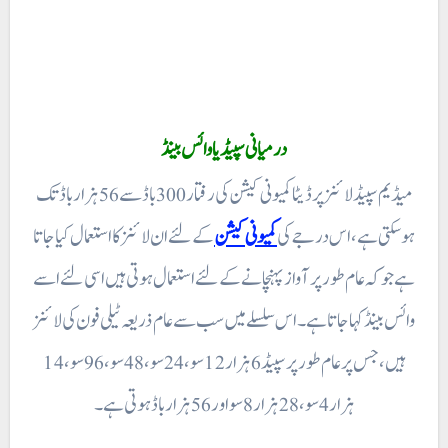
درمیانی سپیڈ یا وائس بینڈ
میڈیم سپیڈ لائنز پر ڈیٹا کمیونی کیشن کی رفتار 300 باڈ سے 56 ہزار باڈ تک
ہو سکتی ہے، اس درجے کی
کمیونی کیشن
کے لئے ان لائنز کا استعمال کیا جاتا
ہے جو کہ عام طور پر آواز پہنچانے کے لئے استعمال ہوتی ہیں اسی لئے اسے
وائس بینڈ کہا جاتا ہے۔ اس سلسلے میں سب سے عام ذریعہ ٹیلی فون کی لائنز
ہیں، جس پر عام طور پر سپیڈ 6 ہزار 12 سو ، 24 سو، 48 سو ، 96 سو، 14
ہزار 4 سو ، 28 ہزار 8 سو اور 56 ہزار باڈ ہوتی ہے۔