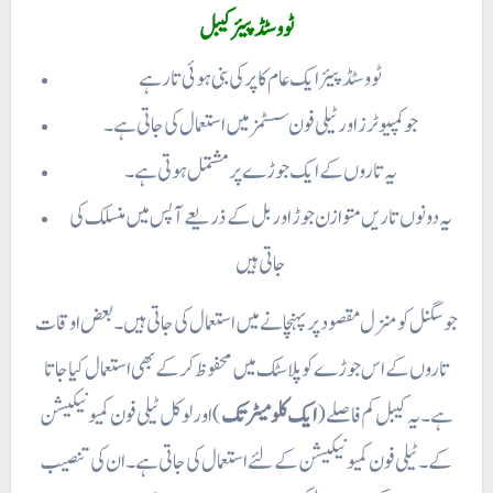
ٹووسٹڈ پیئر کیبل
ٹووسٹڈ پیئر ایک عام کا پر کی بنی ہوئی تار ہے
جو کمپیوٹرز اور ٹیلی فون سسٹمز میں استعمال کی جاتی ہے۔
یہ تاروں کے ایک جوڑے پر مشتمل ہوتی ہے۔
یہ دونوں تاریں متوازن جوڑ اور بل کے ذریعے آپس میں منسلک کی
جاتی ہیں
جو سگنل کو منزل مقصود پر پہنچانے میں استعمال کی جاتی ہیں ۔ بعض اوقات
تاروں کے اس جوڑے کو پلاسٹک میں محفوظ کر کے بھی استعمال کیا جاتا
ہے۔ یہ کیبل کم فاصلے (
ایک کلومیٹر تک
) اور لوکل ٹیلی فون کمیونیکیشن
کے ۔ ٹیلی فون کمیونیکیشن کے لئے استعمال کی جاتی ہے۔ ان کی تنصیب