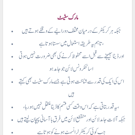
مارک سٹیٹ
تاہم یہ طریقہ استعمال میں سستا ہوتا ہے ،
اور ڈیٹا بھیجنے سے قبل اسے محفوظ کرنے کی بھی ضرورت نہیں ہوتی
اسائنکر ونس لائن جو جامد ہو
اس کی ایک کی قدر سے شناخت ہوتی ہے جسے مارک سٹیٹ بھی کہتے
ہیں
، یہ قدر بتاتی ہے کہ اس وقت کسی قسم کا ڈیٹا منتقل نہیں ہو رہا،
جبکہ آلات جامد لائن اور منقطع لائن میں فرق با آسانی پہچان لیتے ہیں
جب کوئی کریکٹر ٹرانسمٹ ہونے کو ہوتا ہے