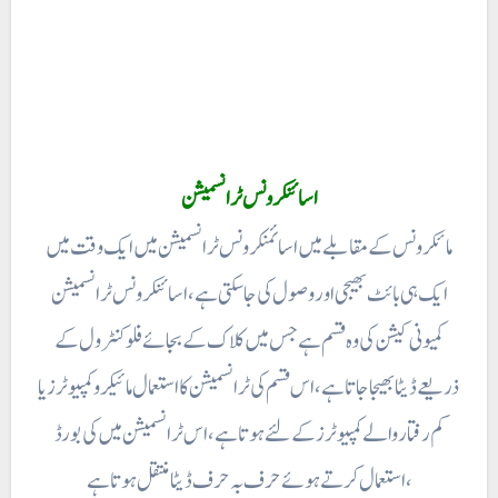
اسائنکر ونس ٹرانسمیشن
مائکرونس کے مقابلے میں اسائمنکر ونس ٹرانسمیشن میں ایک وقت میں
ایک ہی بائٹ بھیجی اور وصول کی جاسکتی ہے، اسائنکر ونس ٹرانسمیشن
کمیونی کیشن کی وہ قسم ہے جس میں کلاک کے بجائے فلو کنٹرول کے
ذریعے ڈیٹا بھیجا جاتا ہے ، اس قسم کی ٹرانسمیشن کا استعمال مائیکرو کمپیوٹرز یا
کم رفتار والے کمپیوٹرز کے لئے ہوتا ہے ، اس ٹرانسمیشن میں کی بورڈ
استعمال کرتے ہوئے حرف بہ حرف ڈیٹا منتقل ہوتا ہے ،