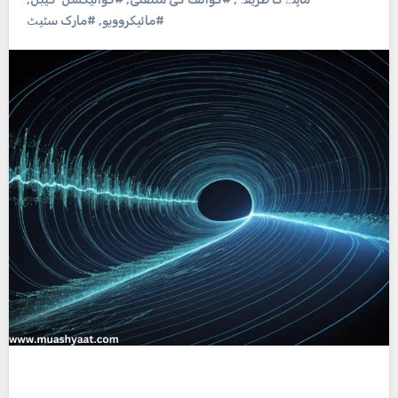
#مائیکروویو
,
#مارک سٹیٹ