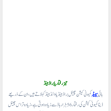
تیز رفتار یا براڈ بینڈ
ہائی
سپیڈ
کمیونی کیشن چینل براڈ بینڈ یا وائڈ بینڈ کہلاتے ہیں ، ان کے ذریعے
ڈیٹا کمیونی کیشن کی رفتار 56 ہزار باڈ سے زیادہ ہوتی ہے، زیادہ تر اس چینل