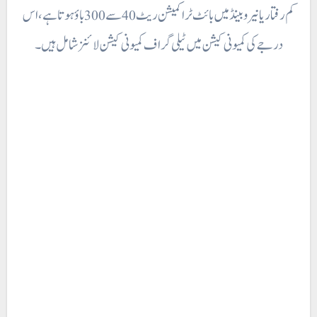
کم رفتار یا نیرو بینڈ میں بائٹ ٹراکمیشن ریٹ 40 سے 300 باؤ ہوتا ہے، اس
درجے کی کمیونی کیشن میں ٹیلی گراف کمیونی کیشن لائنز شامل ہیں۔