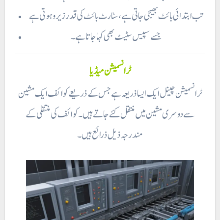
تب ابتدائی بائٹ بھیجی جاتی ہے، سٹارٹ بائٹ کی قدر زیرو ہوتی ہے
جسے سپیس سٹیٹ بھی کہا جاتا ہے۔
ٹرانسمیشن میڈیا
ٹرانسمیشن چینل ایک ایسا ذریعہ ہے جس کے ذریعے کوائف ایک مشین
سے دوسری مشین میں منتقل کئے جاتے ہیں۔ کوائف کی منتقلی کے
مندرجہ ذیل ذرائع ہیں۔