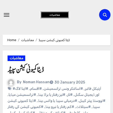
Skip
to
Content
ڈیٹا کمیونی کیشن سپیڈ
معاشیات
Home
معاشیات
ڈیٹا کمیونی کیشن سپیڈ
By
Noman Hassan
30 January 2025
#آپٹیکل فائبر
,
#اسائنکر ونس ٹرانسمیشن
,
#اقسام
,
#اینا لاگ
اور ڈیجیٹل سگنل
,
#تار
,
#تیز رفتار یا براڈ بینڈ
,
#ٹرانسمیشن میڈیا
,
#ٹووسٹڈ پیئر کیبل
,
#درمیانی سپیڈ یا وائس بینڈ
,
#ڈیٹا کمیونی کیشن
سپیڈ
,
#سیٹلائٹ
,
#کم رفتار یا نیرو بینڈ
,
#کمیونی کیشن کی رفتار
ماپنے کا طریقہ
,
#کوائف کی منتقلی
,
#کوائیکسل کیبل
,