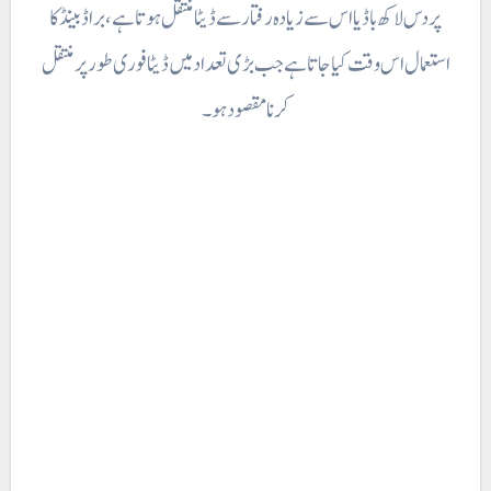
پر دس لاکھ باڈ یا اس سے زیادہ رفتار سے ڈیٹا منتقل ہوتا ہے ، براڈ بینڈ کا
استعمال اس وقت کیا جاتا ہے جب بڑی تعداد میں ڈیٹا فوری طور پر منتقل
کرنا مقصود ہو ۔