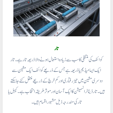
تار
کوائف کی منتقلی کا سب سے زیادہ استعمال ہونے والا ذریعہ تا ر ہے۔ تار
ایک ایسا میڈیم یا ذریعہ ہے جس کے ذریعے کوائف ایک مشین سے
دوسری مشین میں تیز رفتاری اور کم خرچ کے ذریعے منتقل کئے جاسکتے
ہیں۔ تار ڈیٹا ٹرانسمیشن کا ایک آسان اور موثر طریقہ انتخاب ہے ۔ کیبل یا
تار کی مندرجہ ذیل مشہور اقسام ہیں ۔