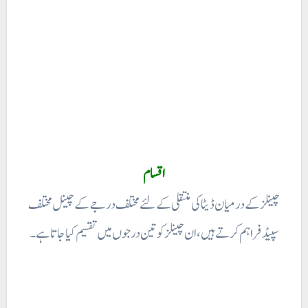
اقسام
چینلز کے درمیان ڈیٹا کی منتقلی کے لئے مختلف درجے کے چینل مختلف
سپیڈ فراہم کرتے ہیں ، ان چینلز کو تین درجوں میں تقسیم کیا جاتا ہے۔