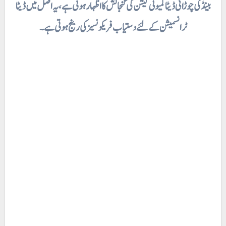
بینڈ کی چوڑائی ڈیٹا کمیونی کیشن کی گنجائش کا اظہار ہوتی ہے، یہ اصل میں ڈیٹا
ٹرانسمیشن کے لئے دستیاب فریکونسیز کی رینج ہوتی ہے۔