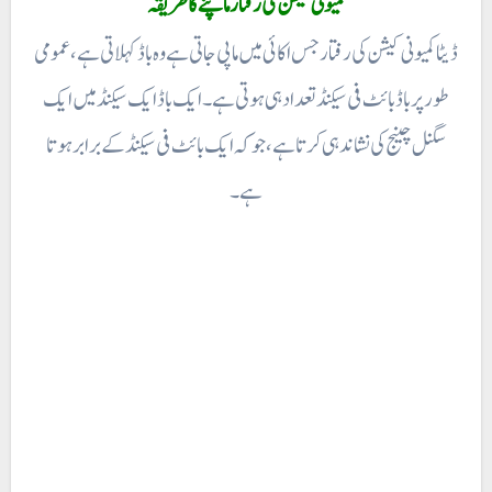
کمیونی کیشن کی رفتار ماپنے کا طریقہ
ڈیٹا کمیونی کیشن کی رفتار جس اکائی میں ماپی جاتی ہے وہ باڈ کہلاتی ہے ، عمومی
طور پر باڈبائٹ فی سیکنڈ تعداد ہی ہوتی ہے۔ ایک باڈ ایک سیکنڈ میں ایک
سگنل چینج کی نشاندہی کرتا ہے، جو کہ ایک بائٹ فی سیکنڈ کے برابر ہوتا
ہے۔