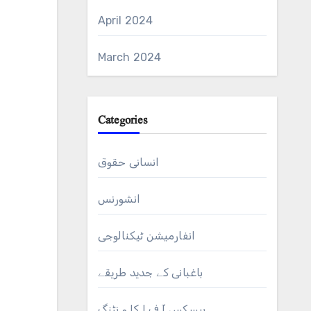
April 2024
March 2024
Categories
انسانی حقوق
انشورنس
انفارمیشن ٹیکنالوجی
باغبانی کے جدید طریقے
بیسکس آ ف ا کا و نٹنگ