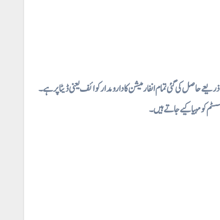
عے حاصل کی گئی تمام انفارمیشن کا دارو مدار کوائف یعنی ڈیٹا پر ہے۔
ر سسٹم کو مہیا کیے جاتے ہیں۔