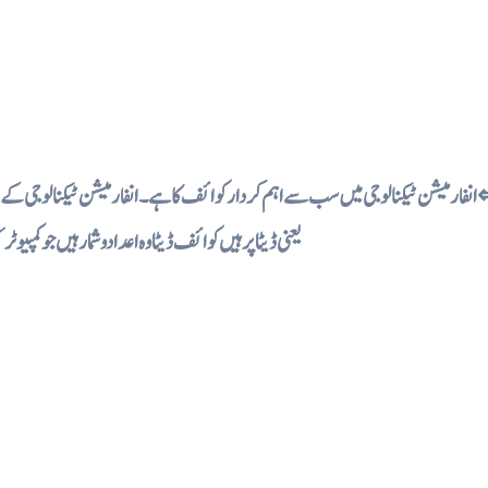
انفارمیشن ٹیکنا لوجی میں سب سے اہم کردار کوائف کا ہے۔ انفارمیشن ٹیکنالوجی کے ذری
یعنی ڈیٹا پر ہیں کوائف ڈیٹا وہ اعدادو شمار ہیں جو کمپیوٹ