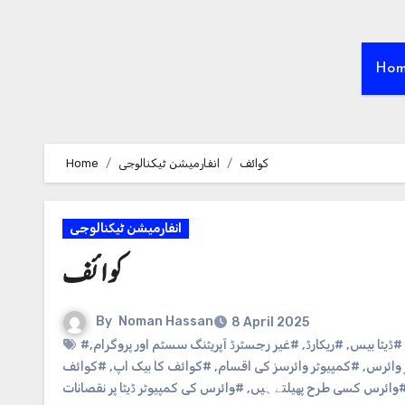
Ho
کوائف
انفارمیشن ٹیکنالوجی
Home
انفارمیشن ٹیکنالوجی
کوائف
By
Noman Hassan
8 April 2025
#ڈیٹا بیس
,
#ریکارڈ
,
#غیر رجسٹرڈ آپریٹنگ سسٹم اور پروگرام
,
 وائرس
,
#کمپیوٹر وائرسز کی اقسام
,
#کوائف کا بیک اپ
,
#کوائف
وائرس کسی طرح پھیلتے ہیں
,
#وائرس کی کمپیوٹر ڈیٹا پر نقصانات