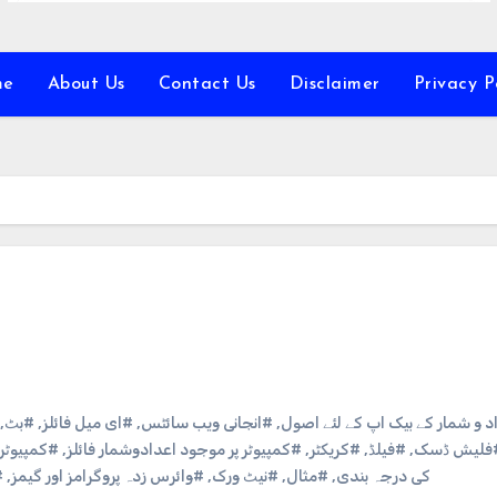
me
About Us
Contact Us
Disclaimer
Privacy P
اد و شمار کے بیک اپ کے لئے اصول
,
#انجانی ویب سائٹس
,
#ای میل فائلز
,
#بٹ
,
فلیش ڈسک
,
#فیلڈ
,
#کریکٹر
,
#کمپیوٹر پر موجود اعدادوشمار فائلز
,
#کمپیوٹر
کی درجہ بندی
,
#مثال
,
#نیٹ ورک
,
#وائرس زدہ پروگرامز اور گیمز
,
#