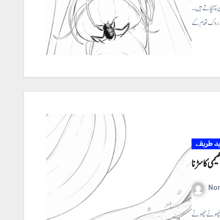
پہنچاتے ہیں ۔
ید طریقے
یمی کا سڑنا
No
پر چھوٹے چھوٹے