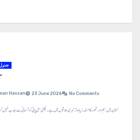
جنرل
سی
man Hassan
23 June 2026
No Comments
سیم اور تھور ⇐ پاکستان میں سیم اور تھور کا مسئلہ زیادہ تر نہری علاقوں میں ہے۔ چکنی مٹی پانی کو آسانی سے جذب نہیں کر