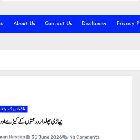
me
About Us
Contact Us
Disclaimer
Privacy P
باغبانی کے جد
پہاڑی پھلدار درختوں کے کیڑے اور ا
man Hassan
30 June 2026
No Comments