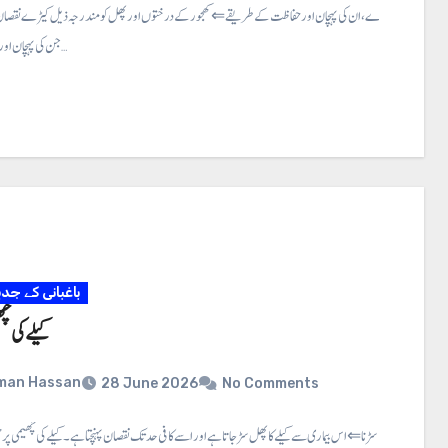
کھجور کے کیڑے، ان کی پہچان اور حفاظت کے طریقے ⇐ کھجور کے درختوں اور پھل کو مندرجہ ذیل کیڑے نقصان 
جن کی پہچان اور روک تھام کے…
باغبانی کے جد
کیلے کی چھ
man Hassan
28 June 2026
No Comments
کیلے کی چھیمی کا سڑنا ⇐ اس بیماری سے کیلے کا پھل سڑ جاتا ہے اور اسے کافی حد تک نقصان پہنچتا ہے۔ کیلے کی چھیمی 