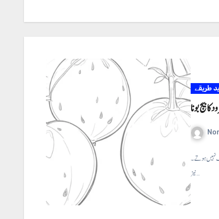
ید طریقے
د کا بیج بونا
No
تلف نہیں ہوتے ۔
نیز…