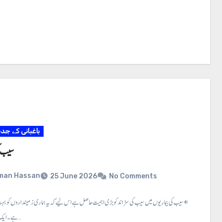
باغبانی کے جد
سیب ک
man Hassan
25 June 2026
No Comments
سیب کی بیماریاں ⇐ سیب کی بیماریوں میں سیب کی سڑاند کو بڑی اہمیت حاصل ہے اس لیے کہ یہ ہماری زمینداروں کو بہت
ہے۔ ایک اندازے کے…