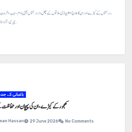
پہاڑی پھلدار درختوں کے کیڑے اور ان کا علاج ⇐ پہاڑی علاقوں کے پھل دار درختوں یعنی با دام، سیب، اخروٹ، خو
چیری، آڑو، ناشپاتی پلم زرد آلو…
باغبانی کے جد
کھجور کے کیڑے، ان کی پہچان اور حفاظت
man Hassan
29 June 2026
No Comments