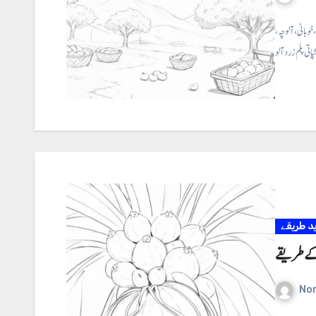
بانی، آلوچہ ،
ید طریقے
 کے طریقے
No