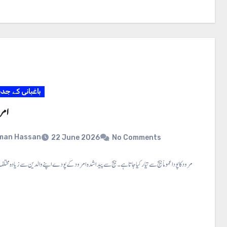
باغبانی کے جد
امرو
man Hassan
22 June 2026
No Comments
مرود کا بیج بونا ⇐ امرود کا پودا عموماًبیج سے تیار کیا جاتا ہے۔ بیج سے پیدا شدہ امرود کے پودے اپنے والدین سے زیادہ مخ