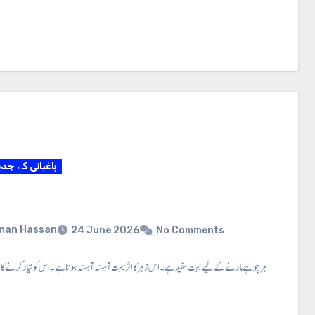
باغبانی کے جد
man Hassan
24 June 2026
No Comments
را کومن ⇐ یہ زہر چو ہے مارنے کے لیے بہت مفید ہے۔ اس زہر کا اثر بہت آہستہ آہستہ ہوتا ہے۔ اس کو تیار کرنے کا