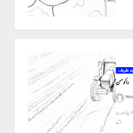
ید طریقے
را کومن
No
 طریقہ مندرجہ
ذیل…