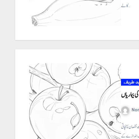
کالے…
ید طریقے
ی بیماریاں
No
 نقصان پہنچاتی