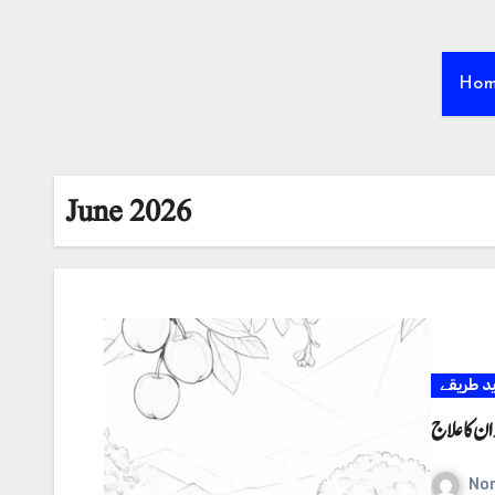
Ho
June 2026
ید طریقے
ن کا علاج
No