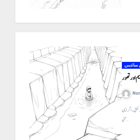
 سائنس
م اور تھور
No
 سکتی۔ اگر ایسی
مٹی…