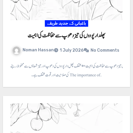
باغبانی کے جدید طریقے
پھلدار پودوں کی تیز دھوپ سے حفاظت کی اہمیت
Noman Hassan
1 July 2026
No Comments
 پودوں کی تیز دھوپ سے حفاظت کی اہمیت ⇐مختلف پھل دار پودوں کی دھوپ اور تیز شعاؤں سے محفوظ رہنے
کی صلاحیت اور قوت مختلف ہے۔ The importance of…