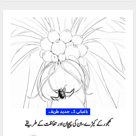
باغبانی کے جدید طریقے
کھجور کے کیڑے، ان کی پہچان اور حفاظت کے طریقے