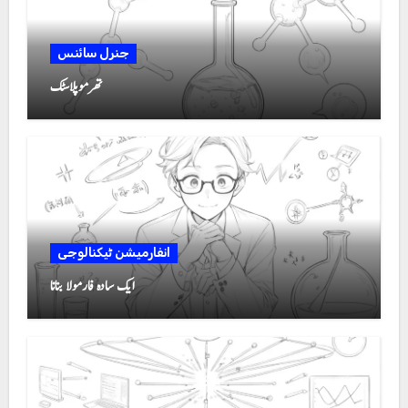
جنرل سائنس
تھرموپلاسٹک
انفارمیشن ٹیکنالوجی
ایک سادہ فارمولا بنانا