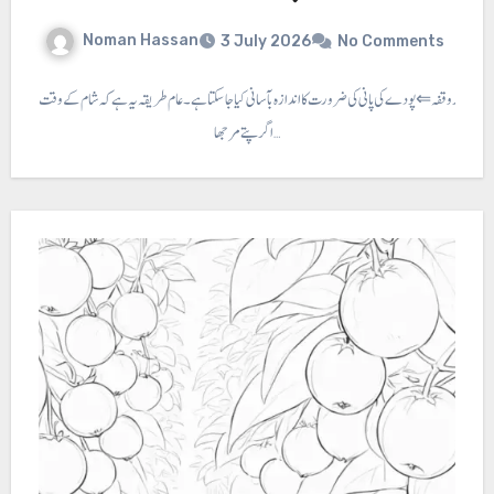
Noman Hassan
3 July 2026
No Comments
ا وقت اور وقفہ ⇐ پودے کی پانی کی ضرورت کا اندازہ بآسانی کیا جا سکتا ہے ۔ عام طریقہ یہ ہے کہ شام کے وقت
اگر پتے مرجھا…