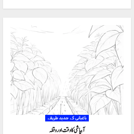
باغبانی کے جدید طریقے
آبپاشی کا وقت اور وقفہ