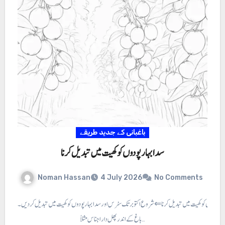
باغبانی کے جدید طریقے
سدا بہار پودوں کو کھیت میں تبدیل کرنا
Noman Hassan
4 July 2026
No Comments
ہار پودوں کو کھیت میں تبدیل کرنا ⇐ شروع اکتوبر تک سٹرس اور سدا بہار پودوں کو کھیت میں تبدیل کر دیں۔
باغ کے اندر پھل دار اجناس مثلاً…