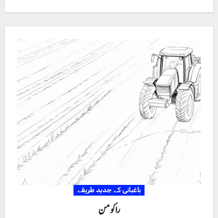
باغبانی کے جدید طریقے
را کومن