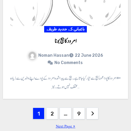
باغبانی کے جدید طریقے
امرود کا بیج بونا
Noman Hassan
22 June 2026
No Comments
 کا بیج بونا ⇐ امرود کا پودا عموماًبیج سے تیار کیا جاتا ہے۔ بیج سے پیدا شدہ امرود کے پودے اپنے والدین سے زیادہ
مختلف نہیں ہوتے ۔ نیز…
Posts
1
2
…
9
pagination
Next Page »