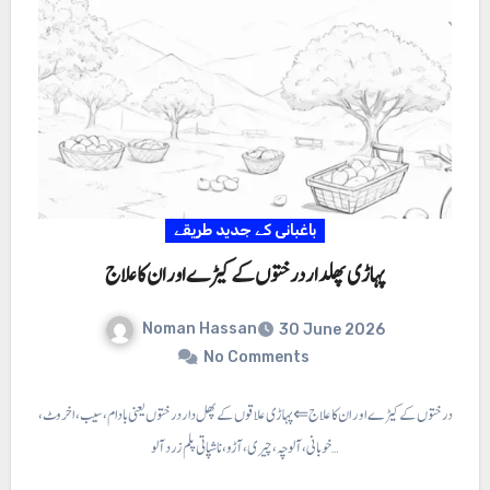
باغبانی کے جدید طریقے
پہاڑی پھلدار درختوں کے کیڑے اور ان کا علاج
Noman Hassan
30 June 2026
No Comments
 پھلدار درختوں کے کیڑے اور ان کا علاج ⇐ پہاڑی علاقوں کے پھل دار درختوں یعنی با دام، سیب، اخروٹ،
خوبانی، آلوچہ ، چیری، آڑو، ناشپاتی پلم زرد آلو…