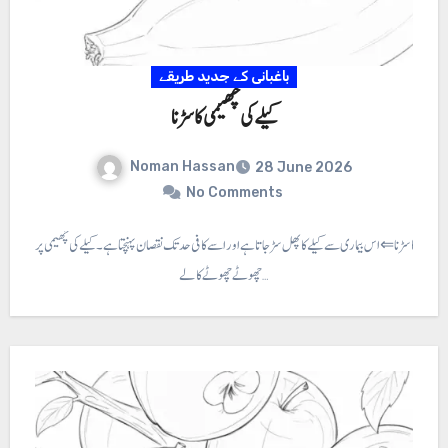
باغبانی کے جدید طریقے
کیلے کی چھیمی کا سڑنا
Noman Hassan
28 June 2026
No Comments
ی چھیمی کا سڑنا ⇐ اس بیماری سے کیلے کا پھل سڑ جاتا ہے اور اسے کافی حد تک نقصان پہنچتا ہے۔ کیلے کی چھیمی پر
چھوٹے چھوٹے کالے…