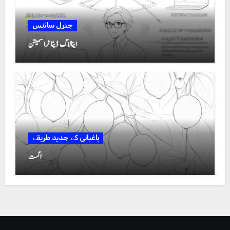
جنرل سائنس
اینالاگ ڈیٹا ٹرانسمیشن
باغبانی کے جدید طریقے
اگست