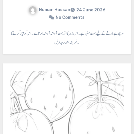
Noman Hassan
24 June 2026
No Comments
 ⇐ یہ زہر چو ہے مارنے کے لیے بہت مفید ہے۔ اس زہر کا اثر بہت آہستہ آہستہ ہوتا ہے۔ اس کو تیار کرنے کا
طریقہ مندرجہ ذیل…