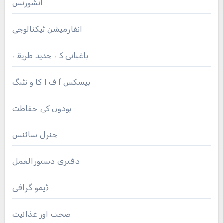
انشورنس
انفارمیشن ٹیکنالوجی
باغبانی کے جدید طریقے
بیسکس آ ف ا کا و نٹنگ
پودوں کی حفاظت
جنرل سائنس
دفتری دستورالعمل
ڈیمو گرافی
صحت اور غذائیت