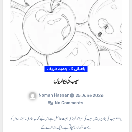
باغبانی کے جدید طریقے
سیب کی بیماریاں
Noman Hassan
25 June 2026
No Comments
ی بیماریاں ⇐ سیب کی بیماریوں میں سیب کی سڑاند کو بڑی اہمیت حاصل ہے اس لیے کہ یہ ہماری زمینداروں کو
بہت نقصان پہنچاتی ہے۔ ایک اندازے کے…