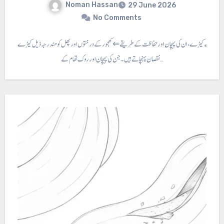
Noman Hassan
29 June 2026
No Comments
کھجور کے کیڑے، ان کی پہچان اور حفاظت کے طریقے ⇐ کھجور کے درختوں اور پھل کو مندرجہ ذیل کیڑے
نقصان پہنچاتے ہیں ۔جن کی پہچان اور روک تھام کے…