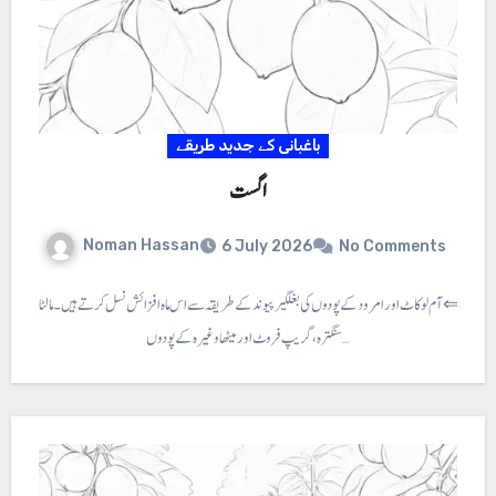
باغبانی کے جدید طریقے
اگست
Noman Hassan
6 July 2026
No Comments
ره اگست ⇐آم لوکاٹ اور امرود کے پودوں کی بغلگیر پیوند کے طریقہ سے اس ماہ افزائش نسل کرتے ہیں۔ مالٹا
سنگترہ ، گریپ فروٹ اور میٹھا وغیرہ کے پودوں…