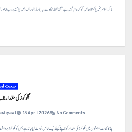
پلا گرا ⇐ پلاگرا ا کا مرض پاکستان میں گو کہ عام نہیں ہے طبعی نقطہ نگاہ سے یہ بیماری خوراک میں نیاسین رب 3 اور ٹر پٹوفین کے کم…
صحت اور 
گلوکوز کی مقدار ناپ
ashyaat
15 April 2026
No Comments
وکوز کی مقدار ناپنے کا ٹیسٹ ⇐ خون میں گلوکوز کی مقدار کو ناپنے کیلئے ایک خاص ٹیسٹ لیا جاتا ہے جس کو گلوکوز برداشت