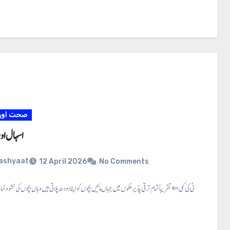
صحت اور 
اسہال اور 
ashyaat
12 April 2026
No Comments
اسہال اور پانی کی کمی ⇐ تقریباً تمام ترقی پذیر ملکوں میں جہاں مائیں بچوں کو اپنا دودھ پلاتی ہیں وہاں بچوں کی نشو و نما چار سے چھ مہینے…