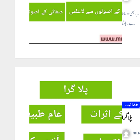
ب بھی ہو جاتا
ہے ۔ باقی…
غذائیت
پلا گرا
mu