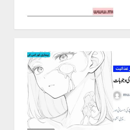
غذائیت
 کی وجوہات
mu
 کی جسمانی اور
پہنی نشو و…