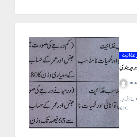
غذائیت
درجہ بندی
mu
مز نے پیش کیا۔
اس کا…