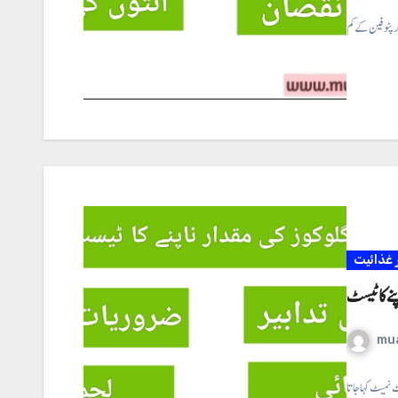
غذائیت
نے کا ٹیسٹ
mu
 نمیٹ کہا جاتا