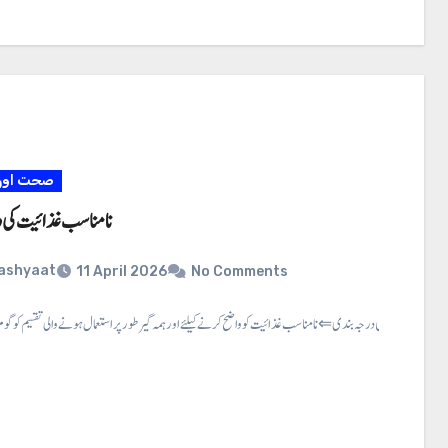
صحت اور 
نا مناسب غذائیت کی 
ashyaat
11 April 2026
No Comments
 مناسب غذائیت کی درجہ بندی ⇐ نا مناسب غذائیت کو واضح کرنے کیلئے اور ہمہ گیر طور پر استعمال ہونے والی تقسیم کو گو