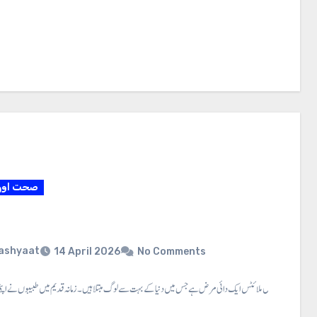
صحت اور 
ashyaat
14 April 2026
No Comments
ا بیطس ⇐ ذیا بیطس ملائٹس ایک دائی مرض ہے جس میں دنیا کے بہت سے لوگ مبتلا ہیں۔ زمانہ قدیم میں طبیبوں نے اپن