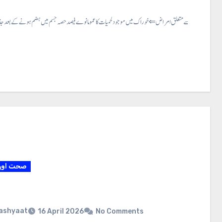
حمیاتی کمی اور اس سے متعلق امراض ⇐ خوراک میں موجود لحمیات کا عموما نوے فیصد حصہ جسم میں ہضم ہونے کے بعد جذ
صحت اور 
ashyaat
16 April 2026
No Comments