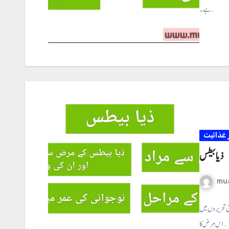
ہے ۔…
غذائیت
ذیا بیطس
mu
ی تحریروں میں
اس مرض کا…