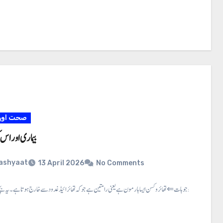
صحت اور 
بیماری اور اس
ashyaat
13 April 2026
No Comments
بیماری اور اس کی وجوہات ⇐ تھائر وکسن ایسا ہارمون ہے یعنی رامتین ہے جو کہ تھائرائیڈ غدود سے خارج ہوتا ہے۔ یہ بچے