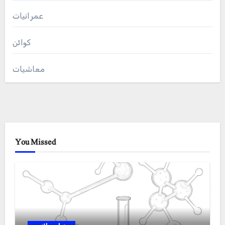
عمرانیات
کوائن
معاشیات
You Missed