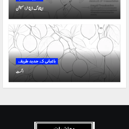
اینالاگ ڈیٹا ٹرانسمیشن
باغبانی کے جدید طریقے
اگست