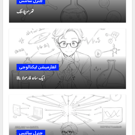
جنرل سائنس
تھرموپلاسٹک
انفارمیشن ٹیکنالوجی
ایک سادہ فارمولا بنانا
جنرل سائنس