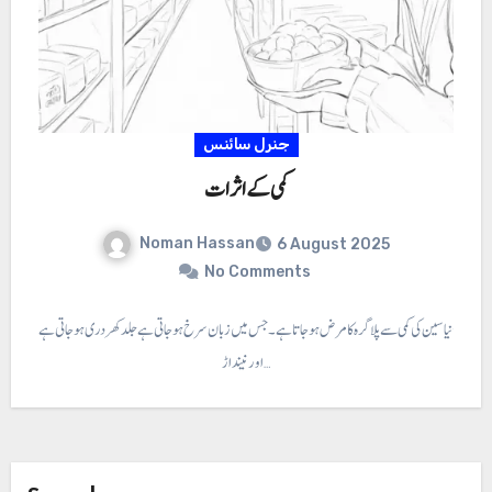
جنرل سائنس
کمی کے اثرات
Noman Hassan
6 August 2025
No Comments
ثرات ⇐ نیاسین کی کمی سے پلا گرہ کا مرض ہو جاتا ہے۔ جس میں زبان سرخ ہو جاتی ہے جلد کھردری ہو جاتی ہے
اور نیند اڑ…