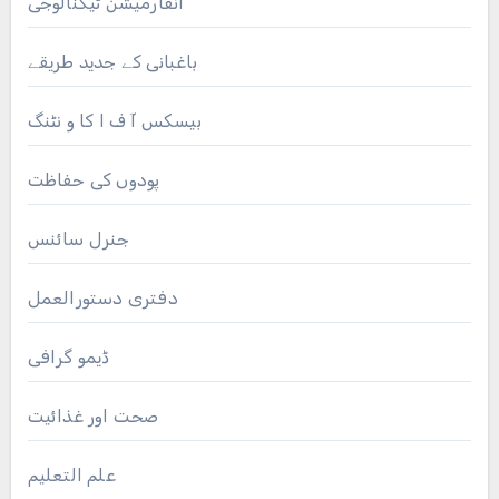
انفارمیشن ٹیکنالوجی
باغبانی کے جدید طریقے
بیسکس آ ف ا کا و نٹنگ
پودوں کی حفاظت
جنرل سائنس
دفتری دستورالعمل
ڈیمو گرافی
صحت اور غذائیت
علم التعلیم