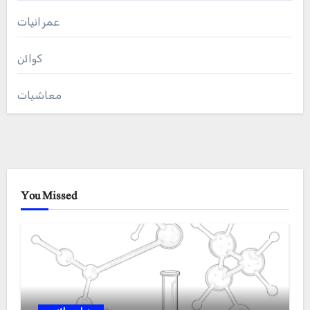
عمرانیات
کوائن
معاشیات
You Missed