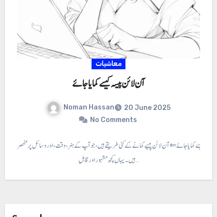
معاشیات
آن لائن پیسہ کیسے کمایا جائے
Noman Hassan
20 June 2025
No Comments
ن پیسہ کیسے کمایا جائے ⇐ آن لائن پیسے کمانے کے کئی طریقے ہیں، جو آپ کے ہنر، وقت، اور وسائل پر منحصر
ہیں۔ یہاں کچھ مشہور اور قابلِ…