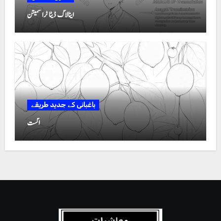
اینالاگ ڈیٹا ٹرانسمیشن
باغبانی کے جدید طریقے
اگست