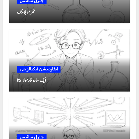
جنرل سائنس
تھرموپلاسٹک
انفارمیشن ٹیکنالوجی
ایک سادہ فارمولا بنانا
جنرل سائنس