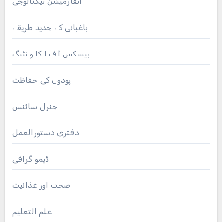
انفارمیشن ٹیکنالوجی
باغبانی کے جدید طریقے
بیسکس آ ف ا کا و نٹنگ
پودوں کی حفاظت
جنرل سائنس
دفتری دستورالعمل
ڈیمو گرافی
صحت اور غذائیت
علم التعلیم