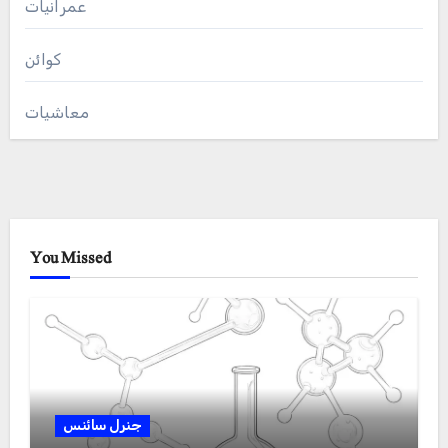
عمرانیات
کوائن
معاشیات
You Missed
جنرل سائنس