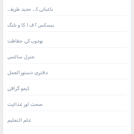
باغبانی کے جدید طریقے
بیسکس آ ف ا کا و نٹنگ
پودوں کی حفاظت
جنرل سائنس
دفتری دستورالعمل
ڈیمو گرافی
صحت اور غذائیت
علم التعلیم