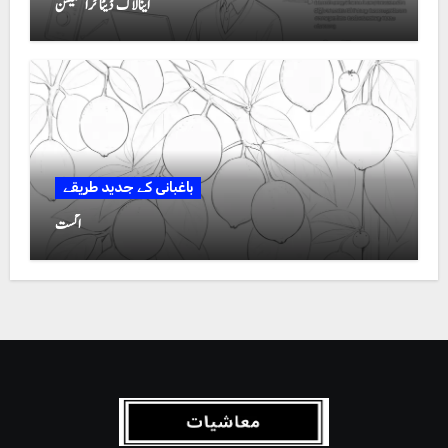
اینالاگ ڈیٹا ٹرانسمیشن
باغبانی کے جدید طریقے
اگست