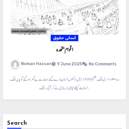
انسانی حقوق
اقوام متحدہ
Noman Hassan
9 June 2025
No Comments
اقوام متحدہ ⇐ دوسری جنگ عظیم 1939ء میں لاکھوں انسان مارے گئے بہت سے بے گھر ہو گئے گویا یہ جنگ
انسانیت کیلئے تباہی و بربادی لے کر آئی۔ جنگ…
Search