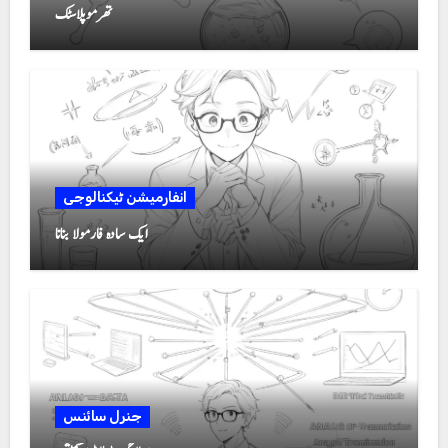
تھرموپلاسٹک
انفارمیشن ٹیکنالوجی
ایک سادہ فارمولا بنانا
جنرل سائنس