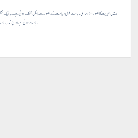
اسلامی ریاست میں شہریت کا تصور⇐اسلامی ریاست قومی ریاست کے تصور سے بالکل مختلف ہوتی ہے ۔ یہ ایک نظری
ریاست ہوتی ہے اور چونکہ ریاست کے شہریوں…