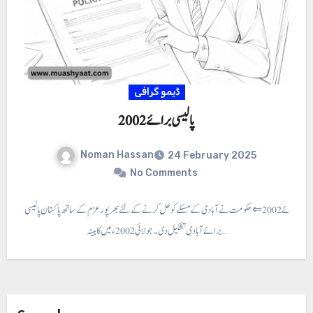
ڈیمو گرافی
پالیسی برائے 2002
Noman Hassan
24 February 2025
No Comments
پالیسی برائے 2002 ⇐ حکومت نے آبادی کے مسئلے کو حل کرنے کے لئے بھر پور عزم کے ساتھ پاکستان پالیسی
برائے آبادی تشکیل دی۔ جولائی 2002 ء میں کابینہ…