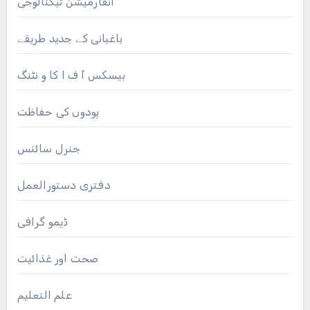
انفارمیشن ٹیکنالوجی
باغبانی کے جدید طریقے
بیسکس آ ف ا کا و نٹنگ
پودوں کی حفاظت
جنرل سائنس
دفتری دستورالعمل
ڈیمو گرافی
صحت اور غذائیت
علم التعلیم