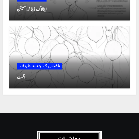
اینالاگ ڈیٹا ٹرانسمیشن
باغبانی کے جدید طریقے
اگست