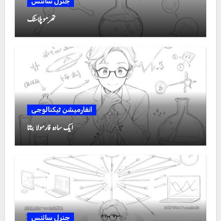
جنرل سائنس
تھرموپلاسٹک
انفارمیشن ٹیکنالوجی
ایک سادہ فارمولا بنانا
جنرل سائنس