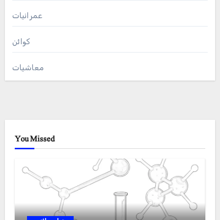
عمرانیات
کوائن
معاشیات
You Missed