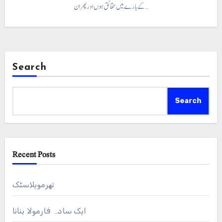
کے بارے میں حقائق ہوں اور پھر ان…
Search
Search
Recent Posts
تھرموپلاسٹک
ایک سادہ فارمولا بنانا