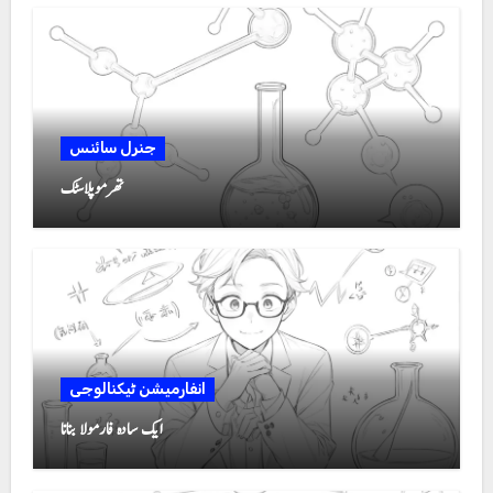
جنرل سائنس
تھرموپلاسٹک
انفارمیشن ٹیکنالوجی
ایک سادہ فارمولا بنانا