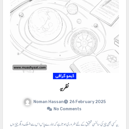
ڈیمو گرافی
نظریہ
Noman Hassan
26 February 2025
No Comments
 ⇐ نظریہ کسی بھی چیز کی سائنسی تحقیق کے لئے ضروری ہوتا ہے کہ ہمارے پاس اس سے منسلک دیگر چیزوں