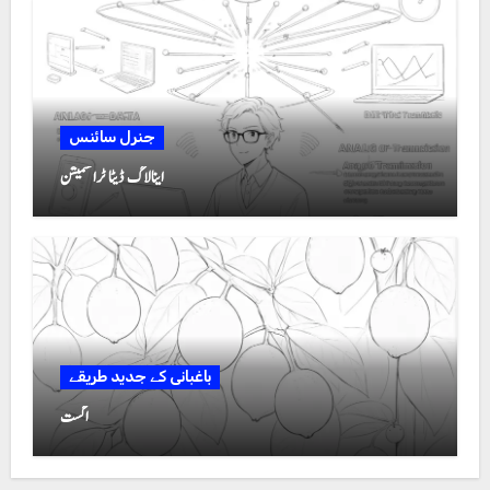
جنرل سائنس
اینالاگ ڈیٹا ٹرانسمیشن
باغبانی کے جدید طریقے
اگست