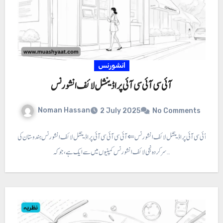
انشورنس
آئی سی آئی سی آئی پراڈینشل لائف انشورنس
Noman Hassan
2 July 2025
No Comments
آئی سی آئی سی آئی پراڈینشل لائف انشورنس ⇐ آئی سی آئی سی آئی پراڈینشل لائف انشورنس ہندوستان کی
سرکردہ نجی لائف انشورنس کمپنیوں میں سے ایک ہے، جو کہ…