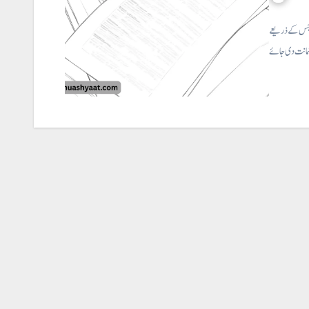
ویز جس کے ذریعے