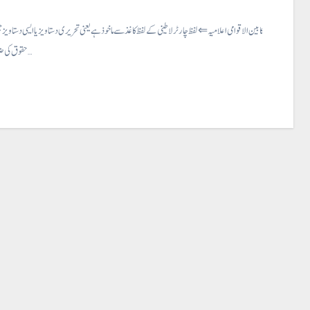
انسانی حقوق کا بین الاقوامی اعلامیہ ⇐ لفظ چارٹر لاطینی کے لفظ کاغذ سے ماخوذ ہے یعنی تحریری دستاویز یا ایسی دستا
حقوق کی ضمانت دی جائے…