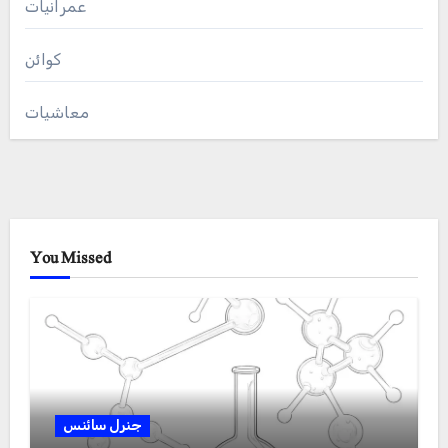
عمرانیات
کوائن
معاشیات
You Missed
جنرل سائنس