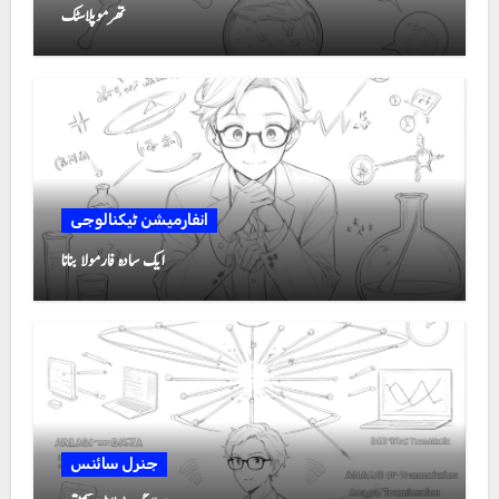
تھرموپلاسٹک
انفارمیشن ٹیکنالوجی
ایک سادہ فارمولا بنانا
جنرل سائنس