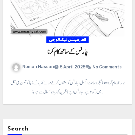
انفارمیشن ٹیکنالوجی
چارٹس کے ساتھ کام کرنا
Noman Hassan
5 April 2025
No Comments
ارٹس کے ساتھ کام کرنا ⇐ مائیکروسافٹ ایکسل، چارٹس کو استعمال کرتے ہوئے آپ کے ڈیٹا کو تصویری شکل
میں دکھاتا ہے۔ چارٹس اپنے ناظرین کو زیادہ آسانی سے سپریڈ…
Search