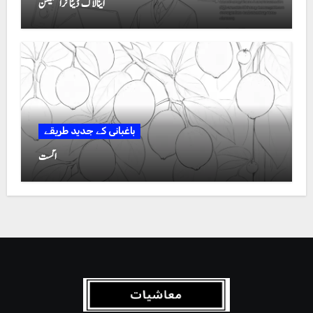
اینالاگ ڈیٹا ٹرانسمیشن
باغبانی کے جدید طریقے
اگست