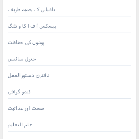
باغبانی کے جدید طریقے
بیسکس آ ف ا کا و نٹنگ
پودوں کی حفاظت
جنرل سائنس
دفتری دستورالعمل
ڈیمو گرافی
صحت اور غذائیت
علم التعلیم