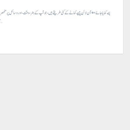
آن لائن پیسہ کیسے کمایا جائے ⇐ آن لائن پیسے کمانے کے کئی طریقے ہیں، جو آپ کے ہنر، وقت، اور وسائل پر منحصر
مشہور اور قابلِ…