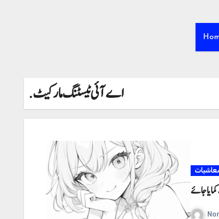
Ho
. اے آئی ٹیسٹنگ مارکیٹ
عاشیات
کمایا جائے
No