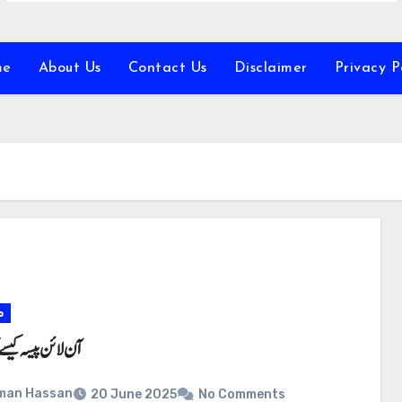
me
About Us
Contact Us
Disclaimer
Privacy P
م
آن لائن پیسہ کیسے 
man Hassan
20 June 2025
No Comments