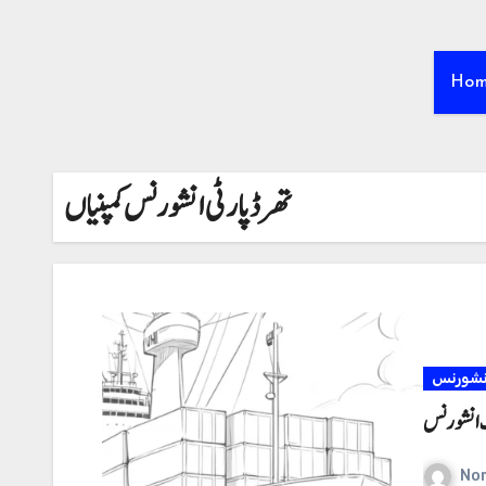
Ho
تھرڈ پارٹی انشورنس کمپنیاں
نشورنس
 انشورنس
No