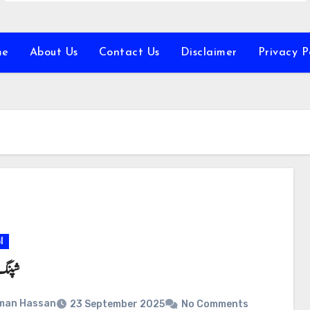
me
About Us
Contact Us
Disclaimer
Privacy P
ا
شپنگ
man Hassan
23 September 2025
No Comments