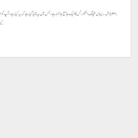
شپنگ انشورنس⇐ بلاشبہ۔ یہاں شپنگ انشورنس کا ایک جامع جائزہ ہے، جس میں یہ بتایا گیا ہے کہ یہ کیا ہے، آپ ک
کیوں ہے، یہ کیسے…