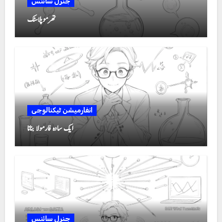
جنرل سائنس
تھرموپلاسٹک
انفارمیشن ٹیکنالوجی
ایک سادہ فارمولا بنانا
جنرل سائنس