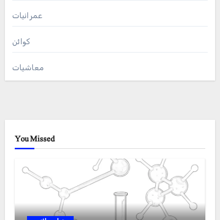
عمرانیات
کوائن
معاشیات
You Missed