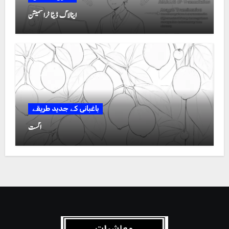
اینالاگ ڈیٹا ٹرانسمیشن
باغبانی کے جدید طریقے
اگست