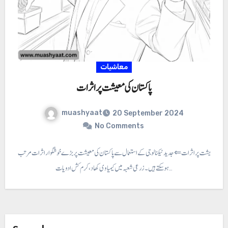
معاشیات
پاکستان کی معیشت پر اثرات
muashyaat
20 September 2024
No Comments
تان کی معیشت پر اثرات ⇐ جدید ٹیکنالوجی کے استعمال سے پاکستان کی معیشت پر بڑے خوشگوار اثرات مرتب
ہو سکتے ہیں۔ زرعی شعبہ میں کیمیاوی کھاد، کرم کش ادویات…