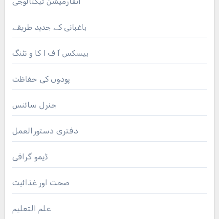
انفارمیشن ٹیکنالوجی
باغبانی کے جدید طریقے
بیسکس آ ف ا کا و نٹنگ
پودوں کی حفاظت
جنرل سائنس
دفتری دستورالعمل
ڈیمو گرافی
صحت اور غذائیت
علم التعلیم