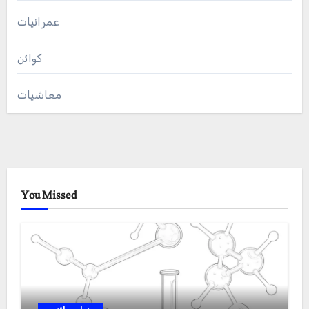
عمرانیات
کوائن
معاشیات
You Missed