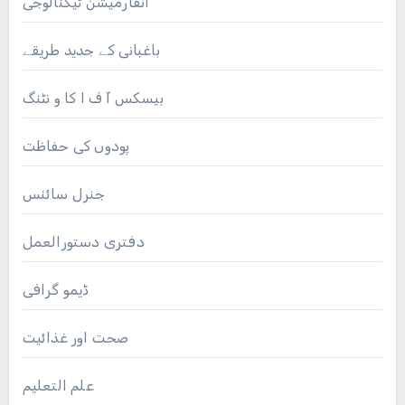
انفارمیشن ٹیکنالوجی
باغبانی کے جدید طریقے
بیسکس آ ف ا کا و نٹنگ
پودوں کی حفاظت
جنرل سائنس
دفتری دستورالعمل
ڈیمو گرافی
صحت اور غذائیت
علم التعلیم