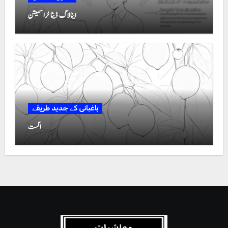
اینالاگ ڈیٹا ٹرانسمیشن
باغبانی کے جدید طریقے
اگست