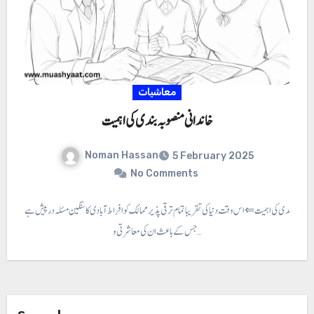
معاشیات
خاندانی منصوبہ بندی کی اہمیت
Noman Hassan
5 February 2025
No Comments
منصوبہ بندی کی اہمیت ⇐ اس وقت دنیا کی تقریبا تمام ترقی پذیر ممالک کو افراط آبادی کا سنگین مسئلہ درپیش ہے
جس کے باعث ان کی معاشرتی و…