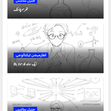
جنرل سائنس
تھرموپلاسٹک
انفارمیشن ٹیکنالوجی
ایک سادہ فارمولا بنانا
جنرل سائنس