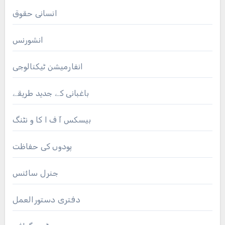
انسانی حقوق
انشورنس
انفارمیشن ٹیکنالوجی
باغبانی کے جدید طریقے
بیسکس آ ف ا کا و نٹنگ
پودوں کی حفاظت
جنرل سائنس
دفتری دستورالعمل