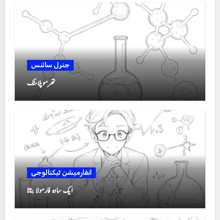
جنرل سائنس
تھرموپلاسٹک
انفارمیشن ٹیکنالوجی
ایک سادہ فارمولا بنانا