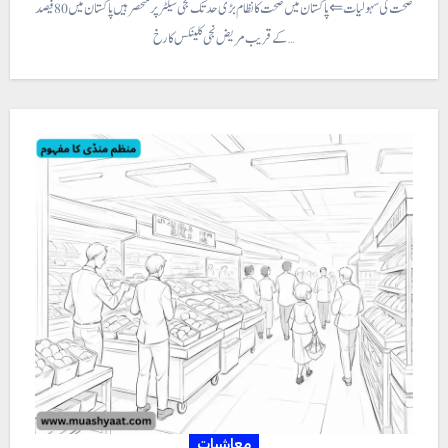
پاکستان میں صحت کی سہولیات ⇐ پاکستان میں صحت کا نظام بڑی حد تک نجی سیکٹر پر منحصر ہیں پاکستان میں 80 فیصد
کے قریب مریض نجی کلینکس کا رخ…
معاشیات