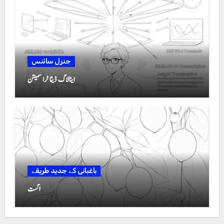
جنرل سائنس
اینالاگ ڈیٹا ٹرانسمیشن
باغبانی کے جدید طریقے
اگست