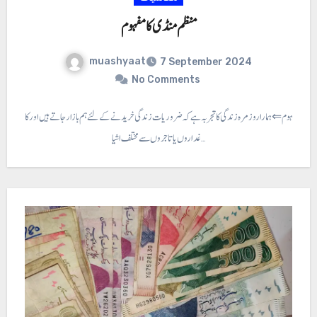
منظم منڈی کا مفہوم
muashyaat
7 September 2024
No Comments
ڈی کا مفہوم ⇐ ہمارا روز مرہ زندگی کا تجربہ ہے کہ ضروریات زندگی خریدنے کے لئے ہم بازار جاتے ہیں اور کا
غداروں یا تاجروں سے مختلف اشیا…