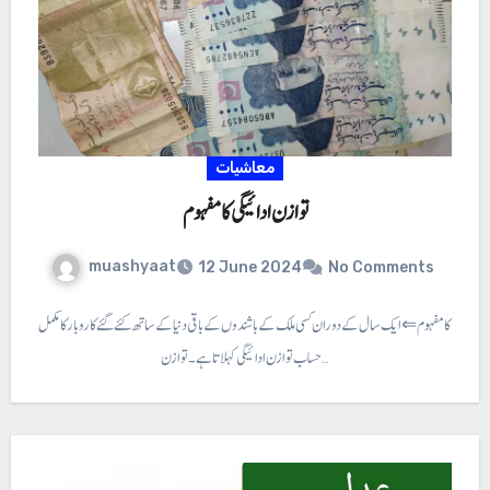
معاشیات
توازن ادائیگی کا مفہوم
muashyaat
12 June 2024
No Comments
ن ادائیگی کا مفہوم ⇐ ایک سال کے دوران کسی ملک کے باشندوں کے باقی دنیا کے ساتھ کئے گئے کاروبار کا مکمل
حساب توازن ادائیگی کہلاتا ہے۔ تو ازن…