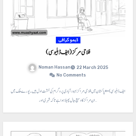
ڈیمو گرافی
فلاحی مرکز (ایف ڈبلیوسی)
Noman Hassan
22 March 2025
No Comments
ی مرکز (ایف ڈبلیوسی) ⇐ پاکستان میں فلاحی مراکز بہبود آبادی پروگرام کی خشت اول ہیں۔ پورے ملک میں
ان مراکز کا وسیع جال پھیلا ہوا ہے تاکہ شہری اور…