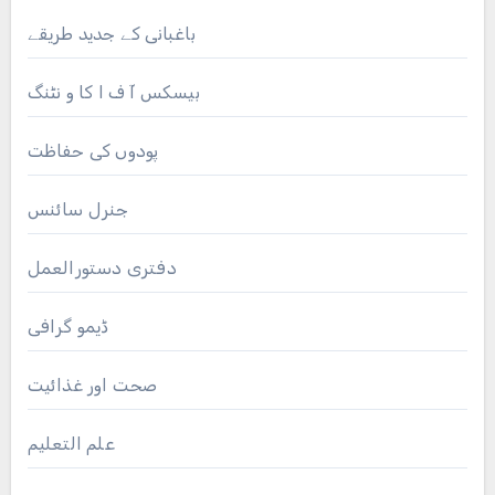
باغبانی کے جدید طریقے
بیسکس آ ف ا کا و نٹنگ
پودوں کی حفاظت
جنرل سائنس
دفتری دستورالعمل
ڈیمو گرافی
صحت اور غذائیت
علم التعلیم