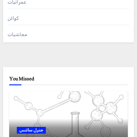
عمرانیات
کوائن
معاشیات
You Missed
جنرل سائنس