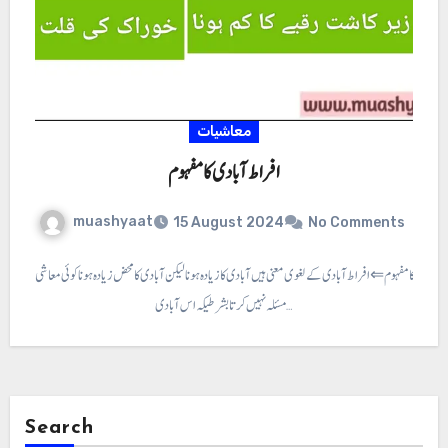
معاشیات
افراط آبادی کا مفہوم
muashyaat
15 August 2024
No Comments
ط آبادی کا مفہوم ⇐ افراط آبادی کے لغوی معنی ہیں آبادی کا زیادہ ہونا لیکن آبادی کا محض زیادہ ہونا کوئی معاشی
مسئلہ نہیں کرتا بشر طیکہ اس آبادی…
Search