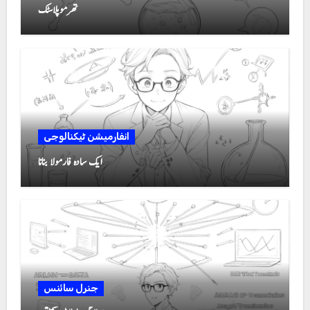
تھرموپلاسٹک
انفارمیشن ٹیکنالوجی
ایک سادہ فارمولا بنانا
جنرل سائنس