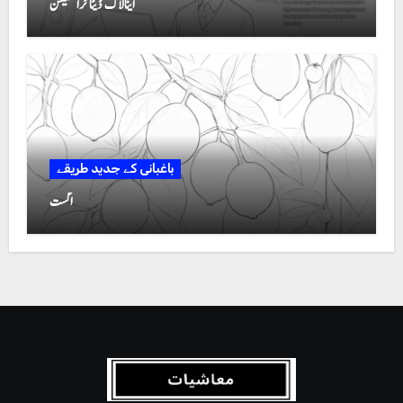
اینالاگ ڈیٹا ٹرانسمیشن
باغبانی کے جدید طریقے
اگست