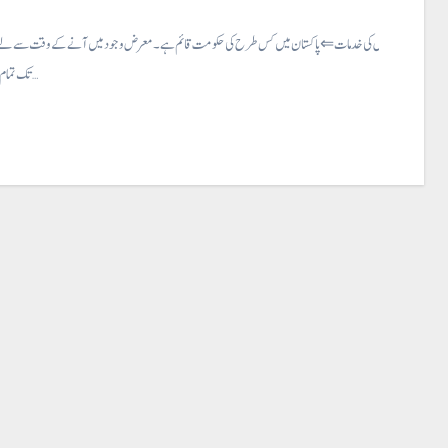
حکومت اور اس کی خدمات ⇐ پاکستان میں کس طرح کی حکومت قائم ہے۔ معرض وجود میں آنے کے وقت سے لے ک
تک تمام قائم ہونے والی…