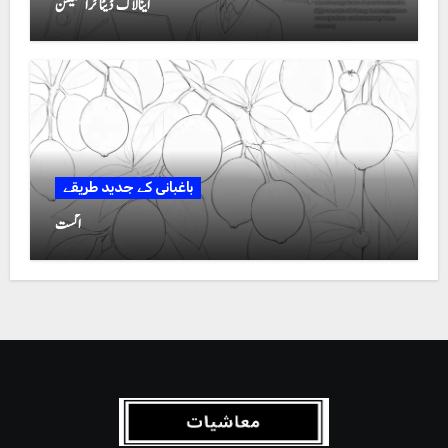
اینالاگ ڈیٹا ٹرانسمیشن
باغبانی کے جدید طریقے
اگست