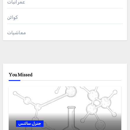
عمرانیات
کوائن
معاشیات
You Missed
جنرل سائنس