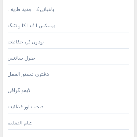
باغبانی کے جدید طریقے
بیسکس آ ف ا کا و نٹنگ
پودوں کی حفاظت
جنرل سائنس
دفتری دستورالعمل
ڈیمو گرافی
صحت اور غذائیت
علم التعلیم