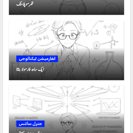
تھرموپلاسٹک
انفارمیشن ٹیکنالوجی
ایک سادہ فارمولا بنانا
جنرل سائنس