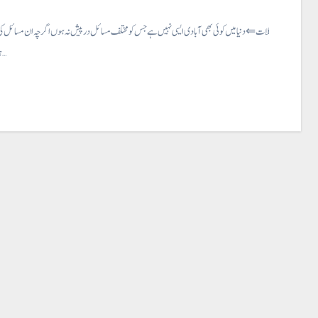
دیہی زندگی کی مشکلات ⇐ دنیا میں کوئی بھی آبادی ایسی نہیں ہے جس کو مختلف مسائل در پیش نہ ہوں اگرچہ ان مسائل 
ہوتی ہے۔ دیہی…