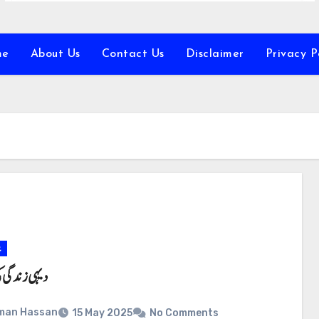
me
About Us
Contact Us
Disclaimer
Privacy P
ع
دیہی زندگی 
man Hassan
15 May 2025
No Comments