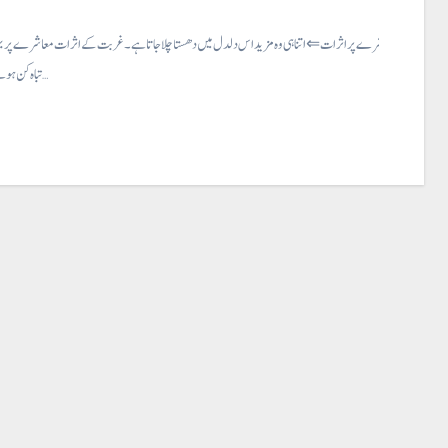
غربت کے معاشرے پر اثرات ⇐ اتنا ہی وہ مزید اس دلدل میں دھستا چلا جاتا ہے۔ غربت کے اثرات معاشرے پر 
تباہ کن ہوتے ہیں۔ کثرت…