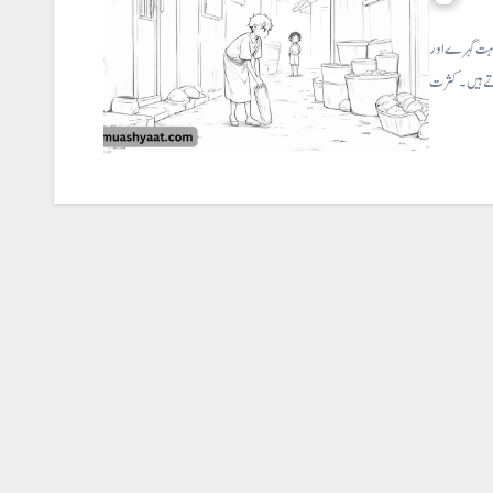
بہت گہرے اور