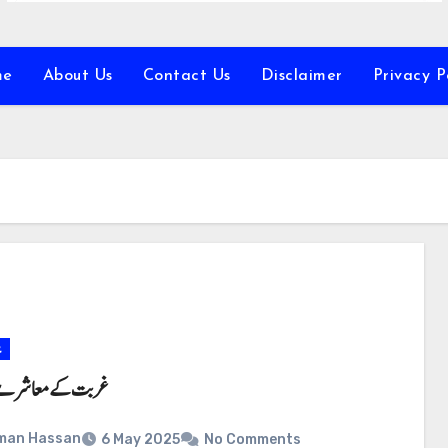
me
About Us
Contact Us
Disclaimer
Privacy P
ع
غربت کے معاشرے 
man Hassan
6 May 2025
No Comments