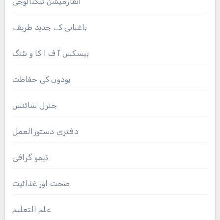
انفارمیشن ٹیکنالوجی
باغبانی کے جدید طریقے
بیسکس آ ف ا کا و نٹنگ
پودوں کی حفاظت
جنرل سائنس
دفتری دستورالعمل
ڈیمو گرافی
صحت اور غذائیت
علم التعلیم