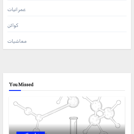
عمرانیات
کوائن
معاشیات
You Missed