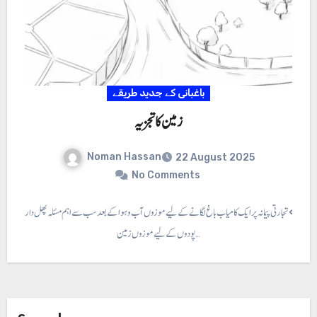
باغبانی کے جدید طریقے
زمین کا تجزیہ
Noman Hassan
22 August 2025
No Comments
ا تجزیہ ⇐ تجارتی پیمانہ پر ایک کامیاب باغ لگانے کے لیے موزوں آب و ہوا کے بعد سب سے اہم مسئلہ پھل دار
پودوں کے لیے موزوں زمین…