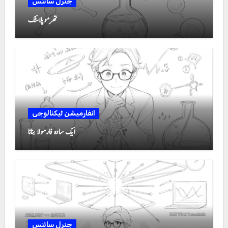
جنرل سائنس
تھرموپلاسٹک
انفارمیشن ٹیکنالوجی
ایک سادہ فارمولا بنانا
جنرل سائنس