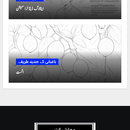
اینالاگ ڈیٹا ٹرانسمیشن
باغبانی کے جدید طریقے
اگست