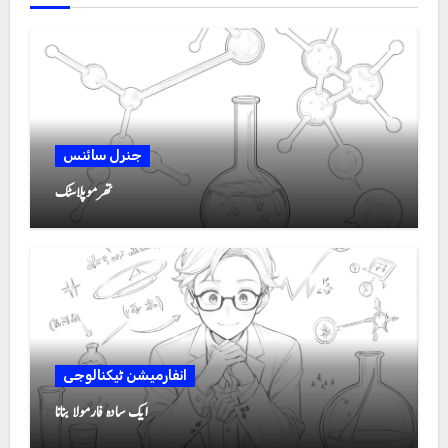
جنرل سائنس
تھرموپلاسٹک
انفارمیشن ٹیکنالوجی
ایک سادہ فارمولا بنانا