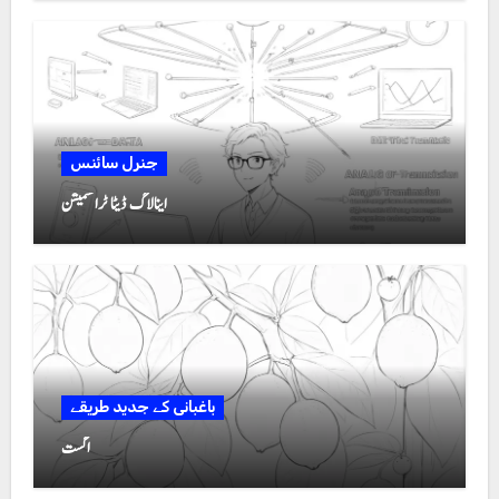
جنرل سائنس
اینالاگ ڈیٹا ٹرانسمیشن
باغبانی کے جدید طریقے
اگست