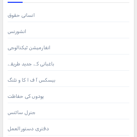
انسانی حقوق
انشورنس
انفارمیشن ٹیکنالوجی
باغبانی کے جدید طریقے
بیسکس آ ف ا کا و نٹنگ
پودوں کی حفاظت
جنرل سائنس
دفتری دستورالعمل