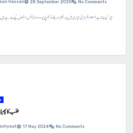
man Hassan
28 September 2025
No Comments
ایٹم بم کیسے تیار کیا جاتا ہے؟ ⇐ ایٹم بم کی تیاری میں یورینیم اور پلوٹونیم پی یو دو سو انتالیس استعمال کیے جارہے ہیں ۔ اس کی وجہ یہ…
م
طلب کا پھیلان
ashyaat
17 May 2024
No Comments