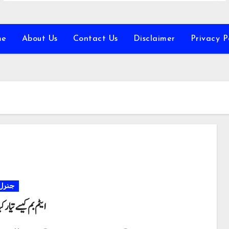
me
About Us
Contact Us
Disclaimer
Privacy P
جنرل
ایٹم بم کیسے تیار ک