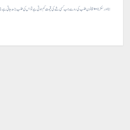
طلب کا پھیلانا اور سکڑنا ⇐ قانون طلب کی رو سے جب کسی شے کی قیمت کم ہوتی ہے تو اس کی طلب بڑھ جاتی ہے جسے طلب کا پھیلنا…