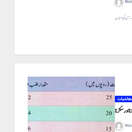
No
عاشیات
ا اور سکڑنا
mu