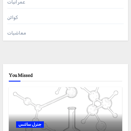
عمرانیات
کوائن
معاشیات
You Missed
جنرل سائنس