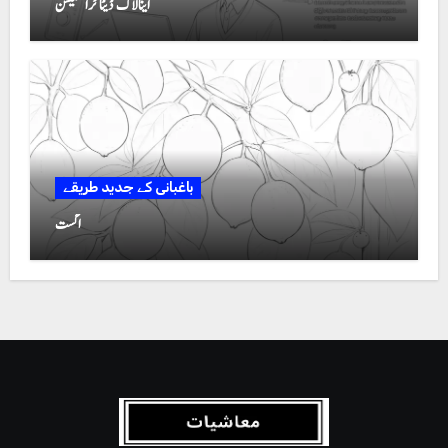
اینالاگ ڈیٹا ٹرانسمیشن
باغبانی کے جدید طریقے
اگست