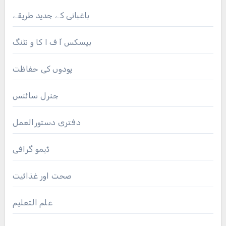
باغبانی کے جدید طریقے
بیسکس آ ف ا کا و نٹنگ
پودوں کی حفاظت
جنرل سائنس
دفتری دستورالعمل
ڈیمو گرافی
صحت اور غذائیت
علم التعلیم