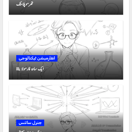
تھرموپلاسٹک
انفارمیشن ٹیکنالوجی
ایک سادہ فارمولا بنانا
جنرل سائنس