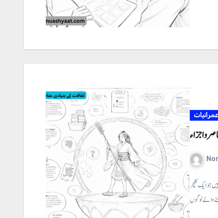
مرانیات
صر و اجزاء
No
یں جو ایک کلچر