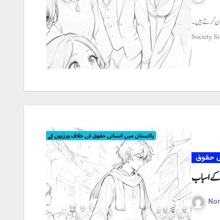
اون کرتے ہیں۔
Society So
ی حقوق
 کے اسباب
No