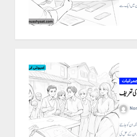
مرانیات
 کی تعریف
No
ہ ان کو جاننے