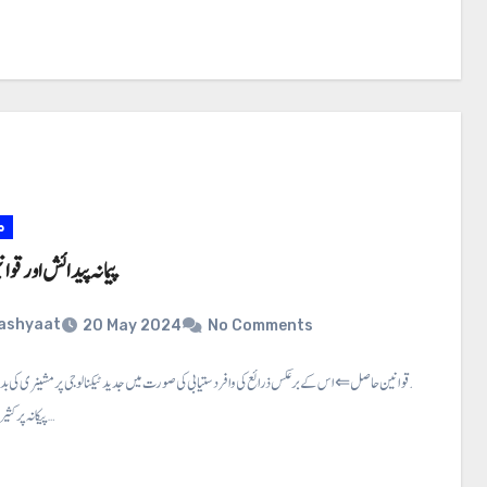
م
پیمانہ پیدائش اور ق
ashyaat
20 May 2024
No Comments
پیمانہ پیدائش اور قوانین حاصل ⇐ اس کے برعکس ذرائع کی وافر دستیابی کی صورت میں جدید ٹیکنالوجی پر مشینری کی 
پیکانہ پر کثیر مقدار میں پیدا…