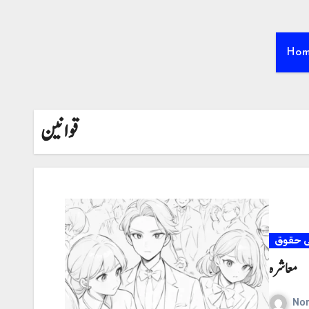
Ho
قوانین
ی حقوق
معاشرہ
No