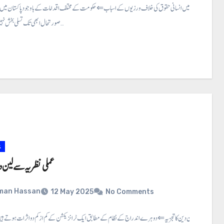
پاکستان میں انسانی حقوق کی خلاف ورزیوں کے اسباب ⇐ حکومت کے مختلف اقدامات کے باوجود پاکستان میں ا
صورتحال ابھی تک تسلی بخش نہیں ہے ۔ تقدس…
ع
عملی نظریہ سے لین دی
man Hassan
12 May 2025
No Comments
عملی نظریہ سے لین دین کا تجزیہ ⇐دوہرے اندراج کے نظام کے مطابق ایک ٹرانزیکشن کے کم از کم دو اثرات ہوتے ہ