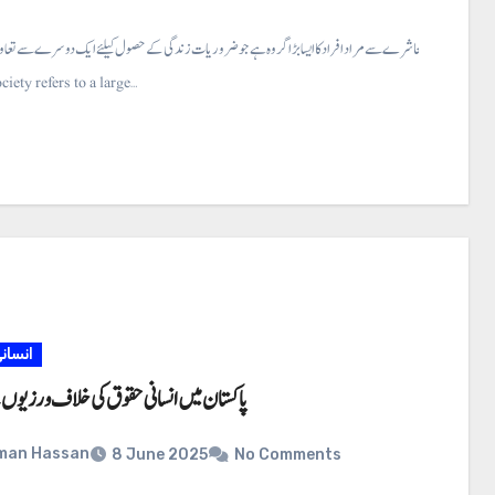
معاشرہ ⇐ معاشرے سے مراد افراد کا ایسا بڑا گر وہ ہے جو ضروریات زندگی کے حصول کیلئے ایک دوسرے سے تع
ciety refers to a large…
انسان
پاکستان میں انسانی حقوق کی خلاف ورزیوں
man Hassan
8 June 2025
No Comments