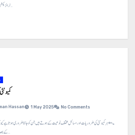
ٹرانزیکشن میں ایک سے…
ع
کمیونٹی
man Hassan
1 May 2025
No Comments
کمیونٹی کی تعریف ⇐ ہرکمیونٹی کی ضروریات اور مسائل مختلف نوعیت کے ہوتے ہیں جن کو جاننا ضروری ہوتا ہے کیونک
کے بعد ان کے حل کی…