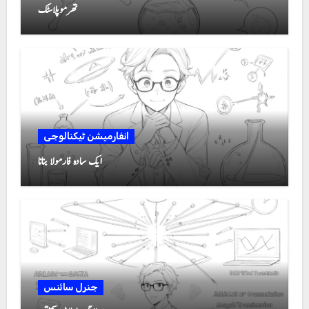
تھرموپلاسٹک
انفارمیشن ٹیکنالوجی
ایک سادہ فارمولا بنانا
جنرل سائنس