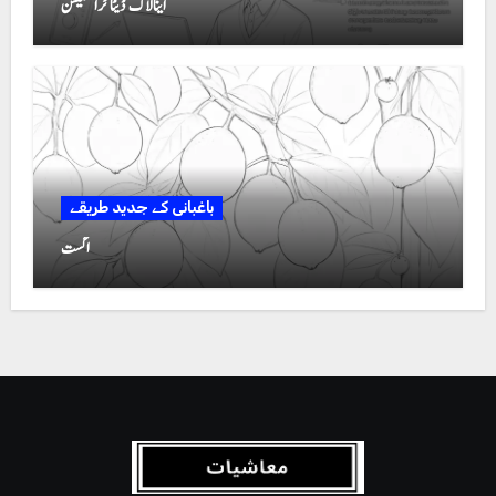
اینالاگ ڈیٹا ٹرانسمیشن
باغبانی کے جدید طریقے
اگست