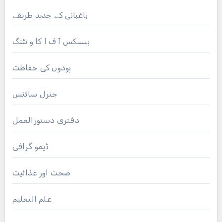
باغبانی کے جدید طریقے
بیسکس آ ف ا کا و نٹنگ
پودوں کی حفاظت
جنرل سائنس
دفتری دستورالعمل
ڈیمو گرافی
صحت اور غذائیت
علم التعلیم