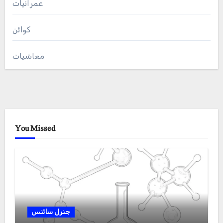
عمرانیات
کوائن
معاشیات
You Missed
جنرل سائنس