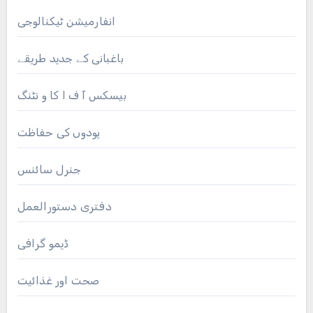
انفارمیشن ٹیکنالوجی
باغبانی کے جدید طریقے
بیسکس آ ف ا کا و نٹنگ
پودوں کی حفاظت
جنرل سائنس
دفتری دستورالعمل
ڈیمو گرافی
صحت اور غذائیت