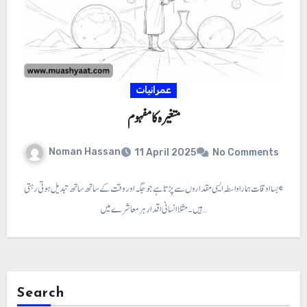
عمرانیات
متغیرہ کا مفہوم
Noman Hassan
11 April 2025
No Comments
کا مفہوم ⇐ بسا اوقات ہمارا واسطہ ایسی مقداروں سے پڑتا ہے جو جگہ اور وقت کے ساتھ ساتھ تبدیل ہوتی رہتی
ہیں۔ مثلا انسانی اقدار ہر معاشرے میں…
Search