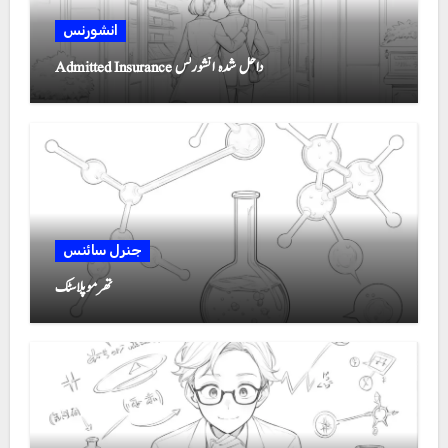
انشورنس
Admitted Insurance داخل شدہ انشورنس
جنرل سائنس
تھرموپلاسٹک