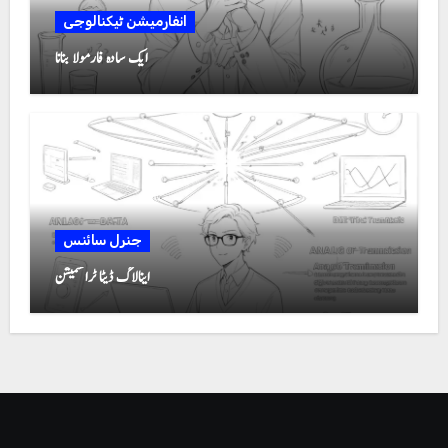
انفارمیشن ٹیکنالوجی
ایک سادہ فارمولا بنانا
جنرل سائنس
اینالاگ ڈیٹا ٹرانسمیشن