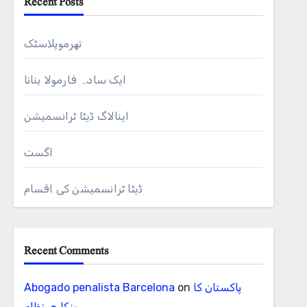
Recent Posts
پوٹاشیم کی جسم میں کمی⇐ جسم میں پوٹاشیم کی کی مختلف وجوہات کی بنا پر ہو سکتی ہے جو کہ مندرجہ ذیل ہیں اسہال کی شکایت ایسے افراد جن کو…
تھرموپلاسٹک
ایک سادہ فارمولا بنانا
اینالاگ ڈیٹا ٹرانسمیشن
اگست
ڈیٹا ٹرانسمیشن کی اقسام
Recent Comments
پاکستان کا
on
Abogado penalista Barcelona
بنکاری نظام