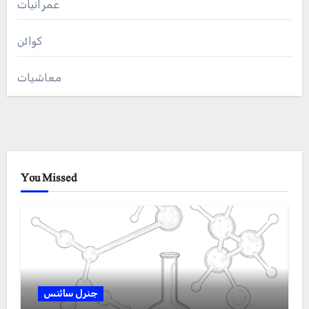
عمرانیات
کوائن
معاشیات
You Missed
جنرل سائنس