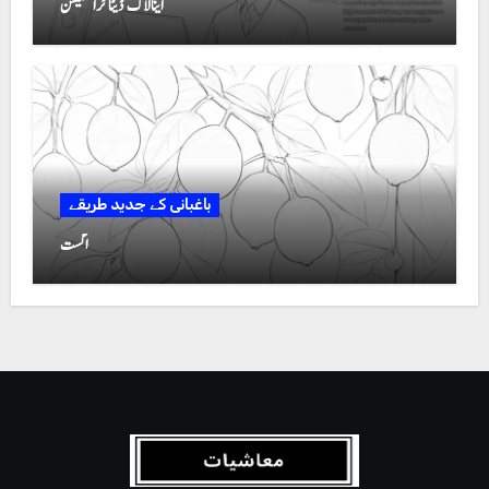
اینالاگ ڈیٹا ٹرانسمیشن
باغبانی کے جدید طریقے
اگست