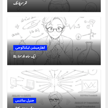
تھرموپلاسٹک
انفارمیشن ٹیکنالوجی
ایک سادہ فارمولا بنانا
جنرل سائنس