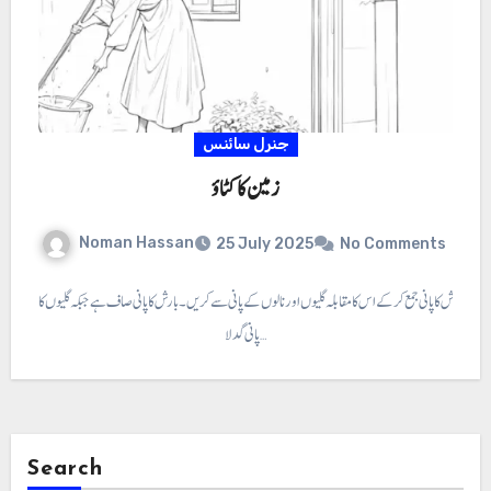
جنرل سائنس
زمین کا کٹاؤ
Noman Hassan
25 July 2025
No Comments
 ⇐تیز بارش کا پانی جمع کر کے اس کا مقابلہ گلیوں اور نالوں کے پانی سے کریں۔ بارش کا پانی صاف ہے جبکہ گلیوں کا
پانی گدلا…
Search