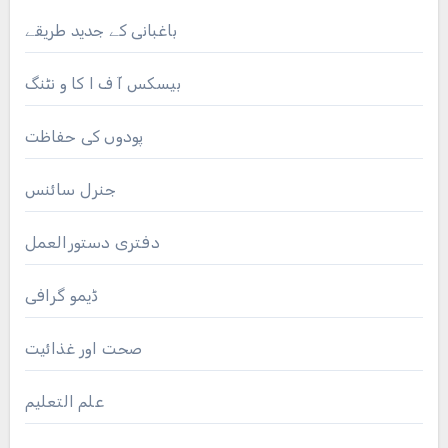
باغبانی کے جدید طریقے
بیسکس آ ف ا کا و نٹنگ
پودوں کی حفاظت
جنرل سائنس
دفتری دستورالعمل
ڈیمو گرافی
صحت اور غذائیت
علم التعلیم