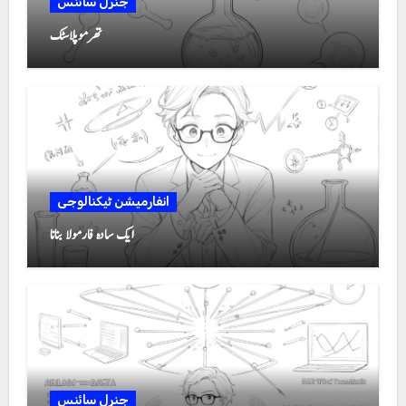
جنرل سائنس
تھرموپلاسٹک
انفارمیشن ٹیکنالوجی
ایک سادہ فارمولا بنانا
جنرل سائنس