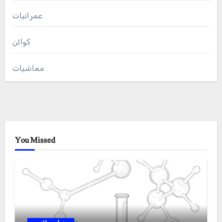
عمرانیات
کوائن
معاشیات
You Missed