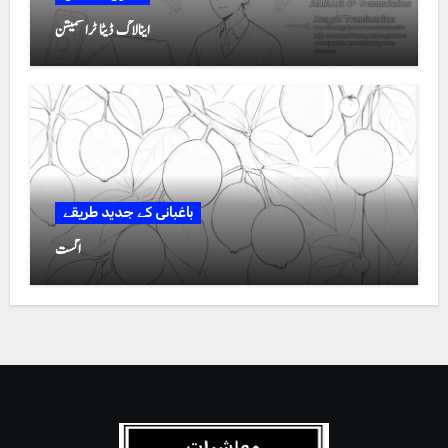
اینالاگ ڈیٹا ٹرانسمیشن
باغبانی کے جدید طریقے
اگست