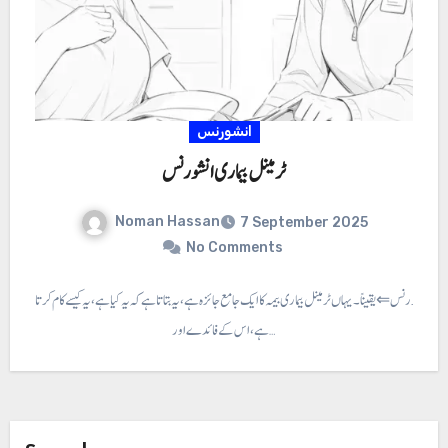
انشورنس
ٹرمینل بیماری انشورنس
Noman Hassan
7 September 2025
No Comments
ماری انشورنس ⇐ یقیناً۔ یہاں ٹرمینل بیماری بیمہ کا ایک جامع جائزہ ہے، یہ بتاتا ہے کہ یہ کیا ہے، یہ کیسے کام کرتا
ہے، اس کے فائدے اور…