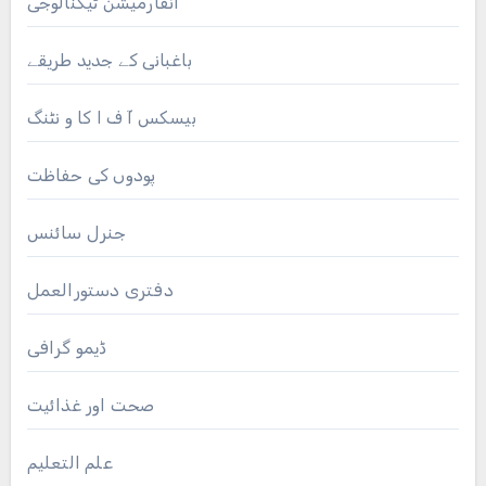
انفارمیشن ٹیکنالوجی
باغبانی کے جدید طریقے
بیسکس آ ف ا کا و نٹنگ
پودوں کی حفاظت
جنرل سائنس
دفتری دستورالعمل
ڈیمو گرافی
صحت اور غذائیت
علم التعلیم