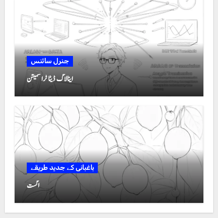
جنرل سائنس
اینالاگ ڈیٹا ٹرانسمیشن
باغبانی کے جدید طریقے
اگست