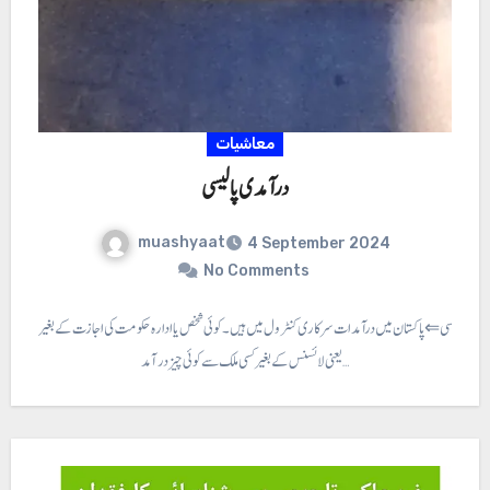
معاشیات
درآمدی پالیسی
muashyaat
4 September 2024
No Comments
مدی پالیسی ⇐ پاکستان میں درآمدات سرکاری کنٹرول میں ہیں۔ کوئی شخص یا ادارہ حکومت کی اجازت کے بغیر
یعنی لائسنس کے بغیر کسی ملک سے کوئی چیز در آمد…