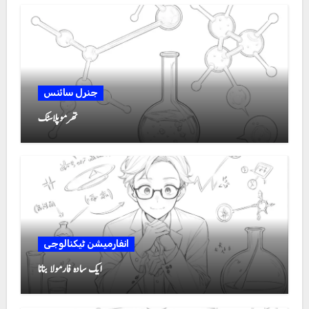
جنرل سائنس
تھرموپلاسٹک
انفارمیشن ٹیکنالوجی
ایک سادہ فارمولا بنانا