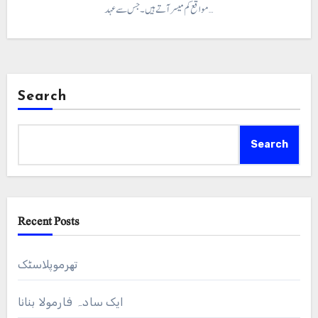
مواقع کم میسر آتے ہیں۔ جس سے عہد…
Search
Search
Recent Posts
تھرموپلاسٹک
ایک سادہ فارمولا بنانا