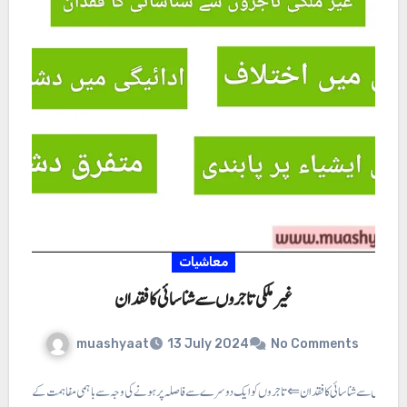
معاشیات
غیر ملکی تاجروں سے شناسائی کا فقدان
muashyaat
13 July 2024
No Comments
لکی تاجروں سے شناسائی کا فقدان ⇐ تاجروں کو ایک دوسرے سے فاصلہ پر ہونے کی وجہ سے باہمی مفاہمت کے