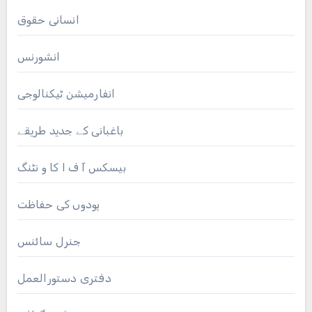
انسانی حقوق
انشورنس
انفارمیشن ٹیکنالوجی
باغبانی کے جدید طریقے
بیسکس آ ف ا کا و نٹنگ
پودوں کی حفاظت
جنرل سائنس
دفتری دستورالعمل