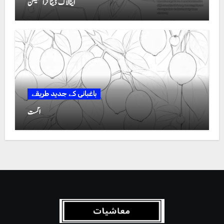
اینالاگ ڈیٹا ٹرانسمیشن
باغبانی کے جدید طریقے
اگست