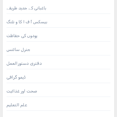
باغبانی کے جدید طریقے
بیسکس آ ف ا کا و نٹنگ
پودوں کی حفاظت
جنرل سائنس
دفتری دستورالعمل
ڈیمو گرافی
صحت اور غذائیت
علم التعلیم