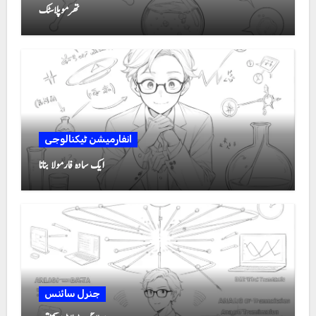
تھرموپلاسٹک
انفارمیشن ٹیکنالوجی
ایک سادہ فارمولا بنانا
جنرل سائنس