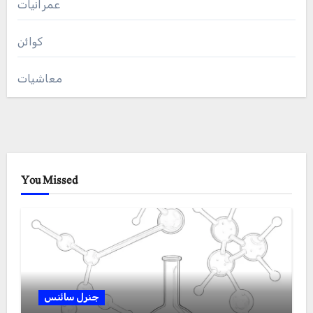
عمرانیات
کوائن
معاشیات
You Missed
جنرل سائنس