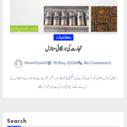
معاشیات
تجارت کی ارتقائی منازل
muashyaat
15 May 2026
No Comments
ارت کی ارتقائی منازل ⇐ چونکہ انسان قدرت کی تخلیق کا شاہکار اور مظہر فطرت ہے لہذا خدائے ذوالجلال نے
اس کے لئے و حیوانی زندگی سے باہر قدم رکھنے…
Search