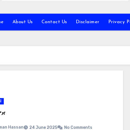
me
About Us
Contact Us
Disclaimer
Privacy P
ا
ہوم
man Hassan
24 June 2025
No Comments