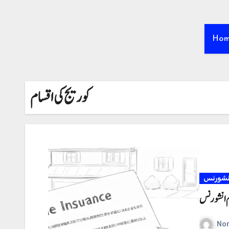
Ho
کوریج کی اقسام
نشورنس
 انشورنس
No