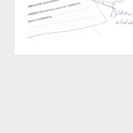
 غلط لکھا گیا