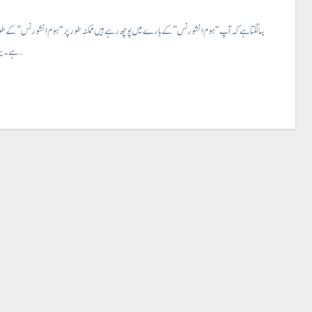
م انشورنس ⇐ایسا لگتا ہے کہ آپ “ہوم انشورنس” کے بارے میں پوچھ رہے ہیں ممکنہ طور پر “ہوم انشورنس” کے طور پر
ہے۔ یہاں ایک فوری…