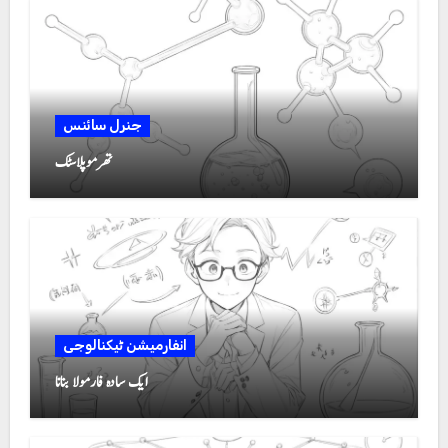
جنرل سائنس
تھرموپلاسٹک
انفارمیشن ٹیکنالوجی
ایک سادہ فارمولا بنانا