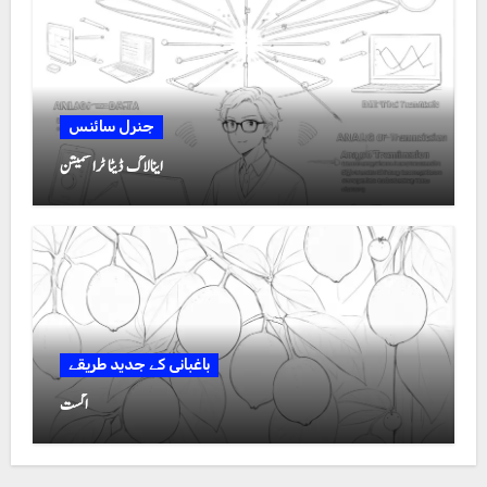
جنرل سائنس
اینالاگ ڈیٹا ٹرانسمیشن
باغبانی کے جدید طریقے
اگست