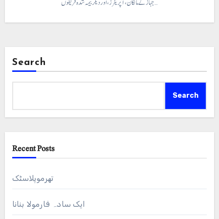
جہاز کے مالکان، آپریٹرز، اور دیگر بیمہ شدہ فریقوں…
Search
Search
Recent Posts
تھرموپلاسٹک
ایک سادہ فارمولا بنانا