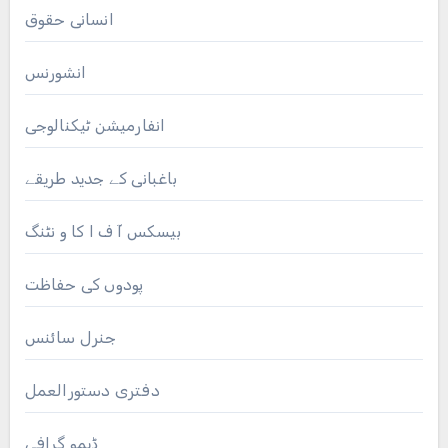
انسانی حقوق
انشورنس
انفارمیشن ٹیکنالوجی
باغبانی کے جدید طریقے
بیسکس آ ف ا کا و نٹنگ
پودوں کی حفاظت
جنرل سائنس
دفتری دستورالعمل
ڈیمو گرافی