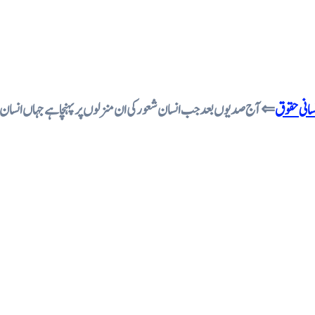
نسانی حقوق
آج صدیوں بعد جب انسان شعور کی ان منزلوں پر پہنچا ہے جہاں انسان اور ا