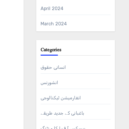
April 2024
March 2024
Categories
انسانی حقوق
انشورنس
انفارمیشن ٹیکنالوجی
باغبانی کے جدید طریقے
بیسکس آ ف ا کا و نٹنگ