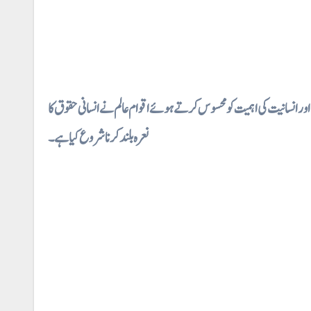
⇐ نسانیت کی اہمیت کو محسوس کرتے ہوئے اقوام عالم نے انسانی حقوق کا
نعرہ بلند کرنا شروع کیا ہے۔