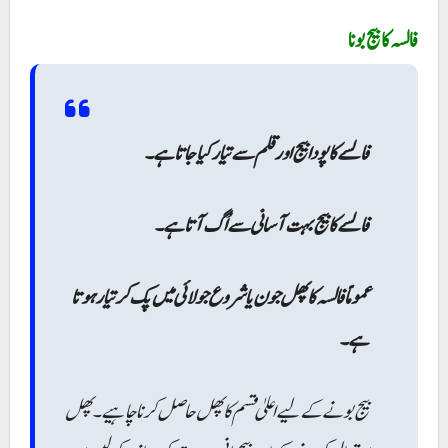
فالسہ کا بیج بونا
فالسے کاپودا بیج اور قلم سےتیار کیا جاتاہے۔
فالسے کا بیج بہت آسانی سے اُگ آتا ہے۔
عموماً فالسہ کا پھل جون یا شروع جولائی میں پک کر تیار ہوتا
ہے۔
بیج بونے کے لیے اعلیٰ قسم کا پھل حاصل کرنا چاہیے۔ پھل