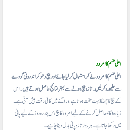
اعلی قسم کا امرود
اعلی قسم کا امرود لے کر استعمال کر لیا جائے اور بیج دھو کر اندرونی گودے
سے علیحدہ کر لیں۔ تازہ بیج ہونے سے بہتر نتائج حاصل ہوتے ہیں۔
اس
کے بیج کا چھلکا بہت سخت ہوتا ہے اور اگنے میں کافی دقت پیش آتی ہے۔
زیادہ اگاؤ حاصل کرنے کے لیے امرود کا بیج دس پندرہ روز کے لیے پانی
میں رکھا جاتا ہے ۔ ہر روز تازہ پانی بدل دینا چاہیے۔