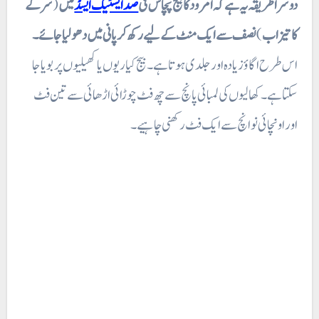
سرکے
(
میں
صد ایسٹیک ایسڈ
دوسرا طریقہ یہ ہے کہ امرود کا بیج پچاس فی
نصف سے ایک منٹ کے لیے رکھ کر پانی میں دھولیا جائے ۔
)
کا تیزاب
اس طرح اگاؤ زیادہ اور جلدی ہوتا ہے۔ بیج کیاریوں یا کھیلیوں پر بویا جا
سکتا ہے۔ کھالیوں کی لمبائی پانچ سے چھ فٹ چوڑائی اڑھائی سے تین فٹ
اور اونچائی نو انچ سے ایک فٹ رکھنی چاہیے۔