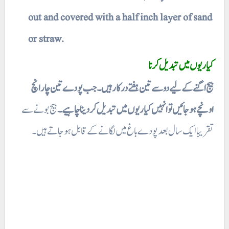
out and covered with a half inch layer of sand
or straw.
کیاریوں میں تبدیل کرنا
بیج اگنے کے لیے دو سے تین ہفتے درکار ہیں ۔ جب پودے تین چار انچ
اونچے ہو جائیں تو انہیں کیاریوں میں تبدیل کر دینا چاہیے۔
بیج بونے سے
تقریبا ایک سال بعد پودے باغ میں لگانے کے قابل ہو جاتے ہیں۔