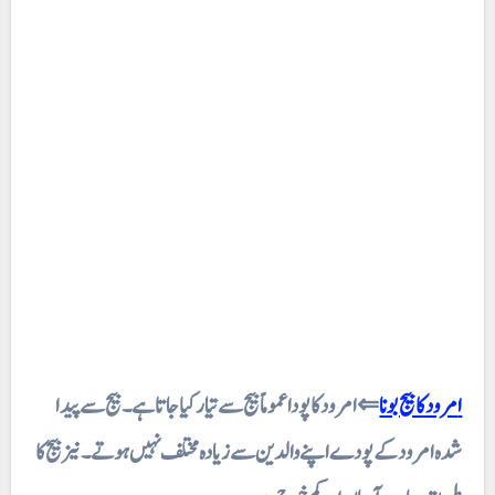
امرود کا بیج بونا
⇐ امرود کا پودا عموماًبیج سے تیار کیا جاتا ہے۔ بیج سے پیدا
شدہ امرود کے پودے اپنے والدین سے زیادہ مختلف نہیں ہوتے ۔ نیز بیج کا