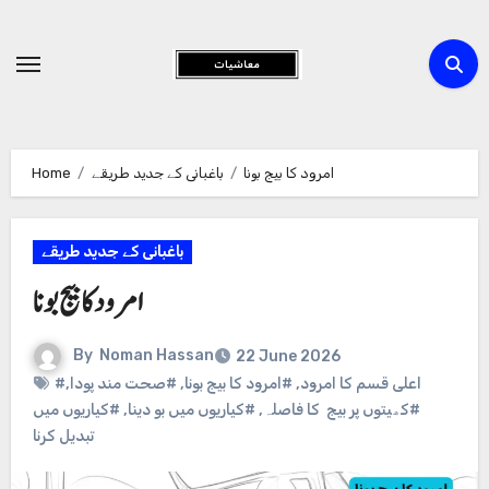
Skip
to
Content
Home
باغبانی کے جدید طریقے
امرود کا بیج بونا
باغبانی کے جدید طریقے
امرود کا بیج بونا
By
Noman Hassan
22 June 2026
,
#صحت مند پودا
,
#امرود کا بیج بونا
,
#اعلی قسم کا امرود
#کیاریوں میں
,
#کیاریوں میں بو دینا
,
#کھیتوں پر بیج کا فاصلہ
تبدیل کرنا