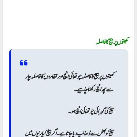
کھیتوں پر بیج کا فاصلہ
کھیتوں پر بیج کا فاصلہ چوتھائی انچ اور قطاروں کا فاصلہ چار
سے چھ انچ رکھنا چاہیے۔
بیج کی گہرائی چوتھائی انچ ہو۔
بیج کو بھل سے ڈھانپ دیا جاتا ہے۔ اگر بیج کیاریوں میں