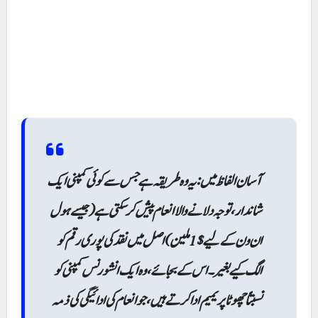
آسان الفاظ میں: یہ وہ طریقہ ہے جس سے کوئی کمپنی ایک
شاندار، توجہ دلانے والا انعام پیش کر سکتی ہے (جیسے ہول
ان ون کے لیے $1 ملین) اصل میں نقد کی پوری رقم کو
الگ کیے بغیر۔ اس کے بجائے، وہ ایک انشورنس کمپنی کو
نسبتاً چھوٹا پریمیم ادا کرتے ہیں، جو انعام کی ادائیگی کی ذمہ