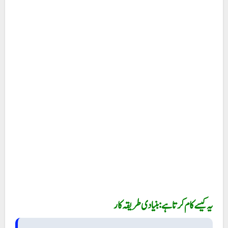
یہ کیسے کام کرتا ہے: بنیادی طریقہ کار