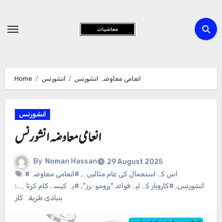
Skip
to
Content
انعامی معاوضہ انشورنس
انشورنس
Home
انشورنس
انعامی معاوضہ انشورنس
By
Noman Hassan
29 August 2025
#اس کے استعمال کی عام مثالیں۔
,
#انعامی معاوضہ
انشورنس
,
#کاروبار کے لیے فوائد "پروموٹرز"
,
#یہ کیسے کام کرتا ہے:
بنیادی طریقہ کار