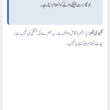
جو پھر اسے جیتنے والے کو انعام دیتا ہے۔
کلیدی نکتہ
: پریمیم ناقابل واپسی ہے۔ یہ خطرے کی منتقلی کی فیس ہے،
چاہے انعام جیتا ہے یا نہیں۔