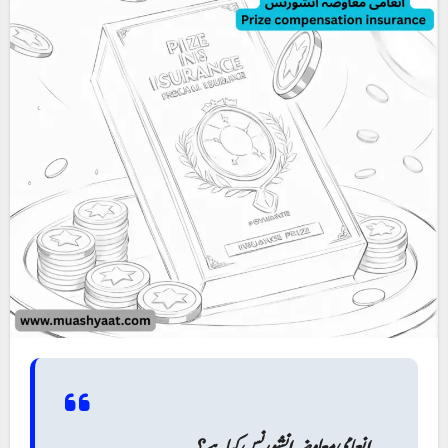
انعامی معاوضہ انشورنس کیا ہے؟