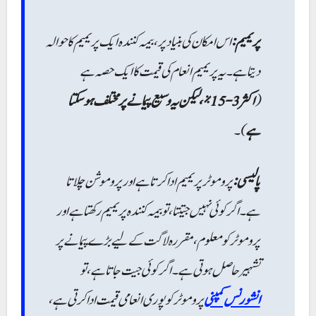
پریمیم:
اس امکان کی بنیاد پر، بیمہ کنندہ ایک پریمیم کا حوالہ
دیتا ہے۔ یہ پریمیم انعام کی قیمت کا ایک حصہ ہے
(
اکثر 3-15%، لیکن یہ وسیع پیمانے پر مختلف ہو سکتا
ہے
)۔
پالیسی:
پروموٹر پریمیم ادا کرتا ہے اور پروموشن چلاتا
ہے۔ اگر کوئی نہیں جیتتا، تو بیمہ کنندہ پریمیم رکھتا ہے اور
پروموٹر کو معلوم، مقررہ لاگت کے لیے بڑے پیمانے پر
تشہیر حاصل ہوتی ہے۔ اگر کوئی جیت جاتا ہے، تو
انشورنس کمپنی
پروموٹر کو پوری انعامی قیمت ادا کرتی ہے،