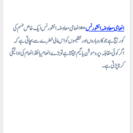
انعامی معاوضہ انشورنس
⇐ انعامی معاوضہ انشورنس ایک خاص قسم کی
کوریج ہے جو کاروباروں اور تنظیموں کو اس مالی خطرے سے بچاتی ہے کہ
اگر کوئی مقابلہ، پروموشن یا گیم جیتتا ہے تو بڑے انعام یا نقد انعام کی ادائیگی
کرنا پڑتی ہے۔