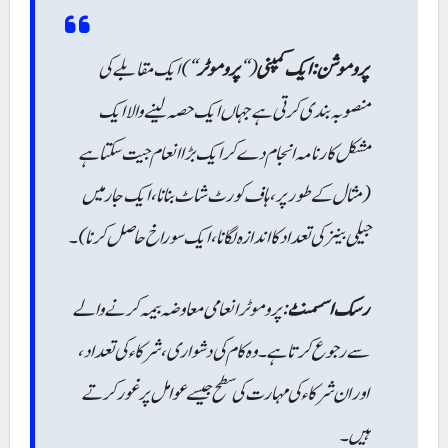
پروموشن: ایک کمپنی
(“
پروموٹر
“) ایک مقابلے کی
منصوبہ بندی کرتی ہے جہاں ایک حصہ لینے والا ایک
مشکل کارنامہ انجام دے کر ایک بڑا انعام جیت سکتا ہے
(مثال کے طور پر، ہاف کورٹ شاٹ بنانا، ایک جار میں
جیلی بینز کی تعداد کا اندازہ لگانا، ایک سوراخ حاصل کرنا)۔
رسک اسسمنٹ
: پروموٹر انعامی معاوضہ بیمہ کرنے والے
سے رجوع کرتا ہے۔ وہ کام کی دشواری، شرکاء کی تعداد،
اور ان شرکاء کی مہارت کی سطح جیسے عوامل پر غور کرتے
ہیں۔