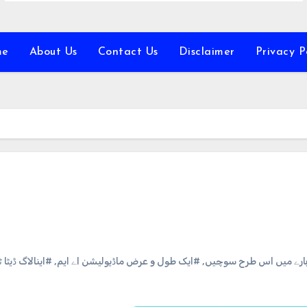
me
About Us
Contact Us
Disclaimer
Privacy P
اینالاگ ڈیٹا 
,
#ایک طول و عرض ماڈیولیشن اے ایم
,
#ارے میں اس طرح سوچیں