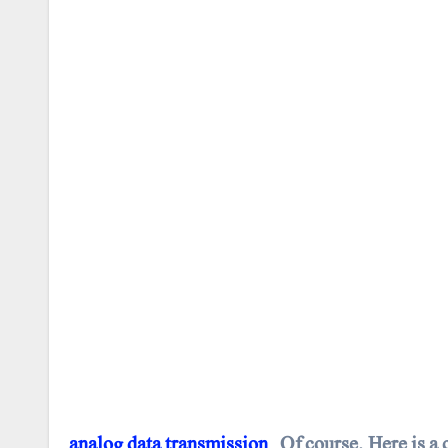
analog
data
transmission
Of course. Here is a 