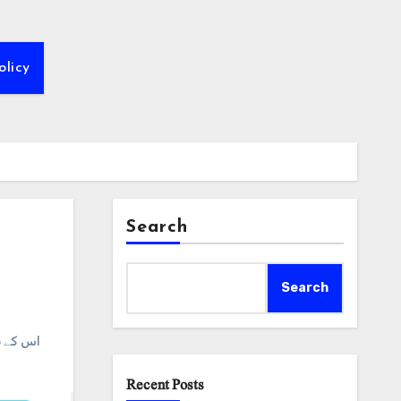
olicy
Search
Search
اس کے ب
Recent Posts