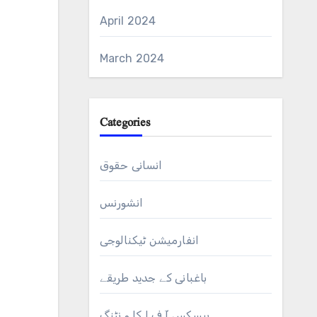
April 2024
March 2024
Categories
انسانی حقوق
انشورنس
انفارمیشن ٹیکنالوجی
باغبانی کے جدید طریقے
بیسکس آ ف ا کا و نٹنگ