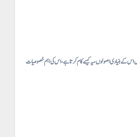
⇐  کے بنیادی اصولوں، یہ کیسے کام کرتا ہے، اس کی اہم خصوصیات