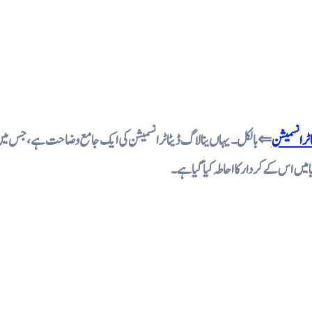
ا ٹرانسمیشن
بالکل۔ یہاں ینالاگ ڈیٹا ٹرانسمیشن کی ایک جامع وضاحت ہے، جس میں اس
ا میں اس کے کردار کا احاطہ کیا گیا ہے۔