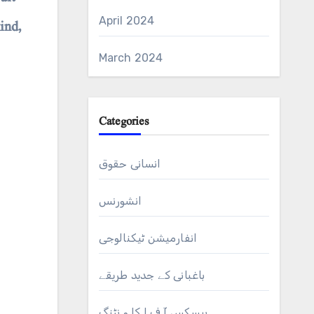
April 2024
ind,
March 2024
Categories
انسانی حقوق
انشورنس
انفارمیشن ٹیکنالوجی
باغبانی کے جدید طریقے
بیسکس آ ف ا کا و نٹنگ