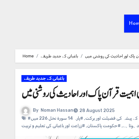
Ho
Home
باغبانی کے جدید طریقے
ن پاک اور احادیث کی روشنی میں
باغبانی کے جدید طریقے
کی اہمیت قرآن پاک اور احادیث کی روشنی میں
By
Noman Hassan
28 August 2025
#پارہ 14 سورة نخل 226 میں
,
#کے پیشہ کی فضیلت اور برکت
#زراعت اور باغبانی کی تعلیم و تربیت
,
#حکومت پاکستان
,
 ہوتا ہے