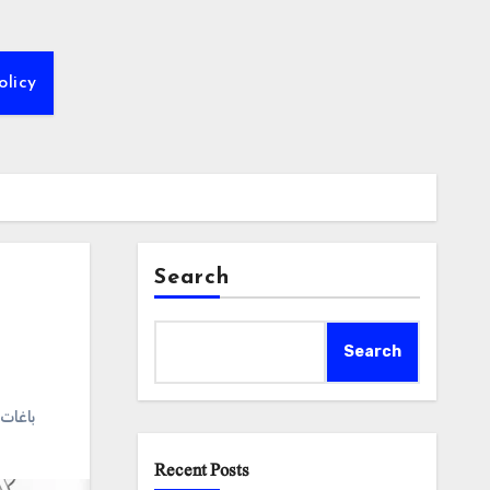
olicy
Search
Search
باغات 
Recent Posts