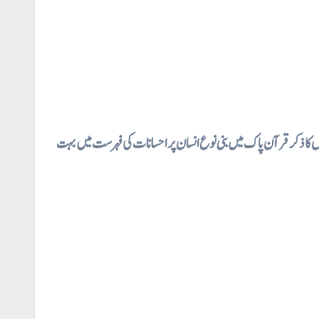
⇐  ذکر قرآن پاک میں بنی نوع انسان پر احسانات کی فہرست میں بہت