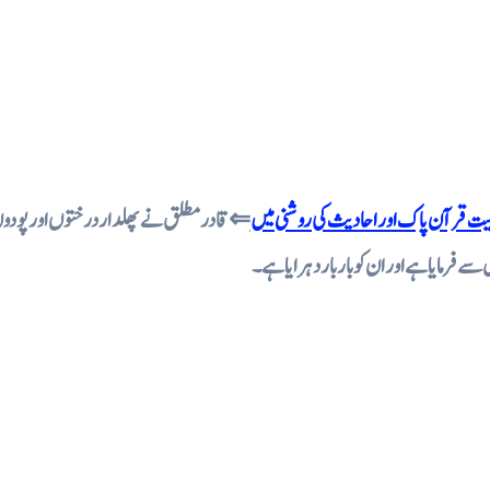
 اہمیت قرآن پاک اور احادیث کی روشنی میں
قادر مطلق نے پھلدار درختوں اور پودوں کا
ے فرمایا ہے اور ان کو بار بار دہرایا ہے ۔