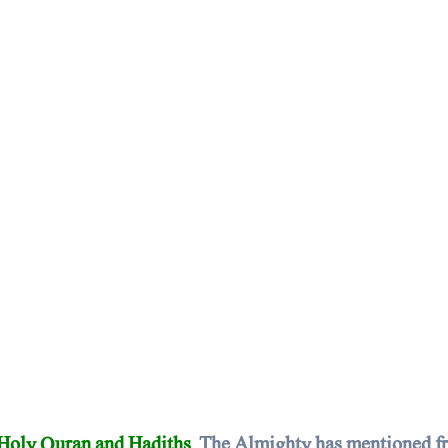
e Holy Quran and Hadiths
The Almighty has mentioned fr