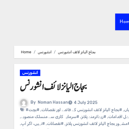
Ho
بجاج الیانز لائف انشورنس
انشورنس
Home
انشورنس
بجاج الیانز لائف انشورنس
By
Noman Hassan
4 July 2025
اں
,
#بجاج الیانز لائف انشورنس کے فائدے اور نقصانات
,
#بچت
ل اقدامات
,
#ریٹائرمنٹ پلانز
,
#سرمایہ کاری سے منسلک منصوبے
,
مشہور بجاج الیانز لائف انشورنس پلانز
,
#نقصانات
,
#نہیں، اگر آپ
,