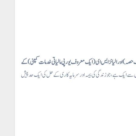
 حصہ) اور الیانز ایس ای (ایک معروف یورپی مالیاتی خدمات کمپنی) کے
ں سے ایک ہے، جو زندگی کی بیمہ اور سرمایہ کاری کے حل کی ایک حد پیش