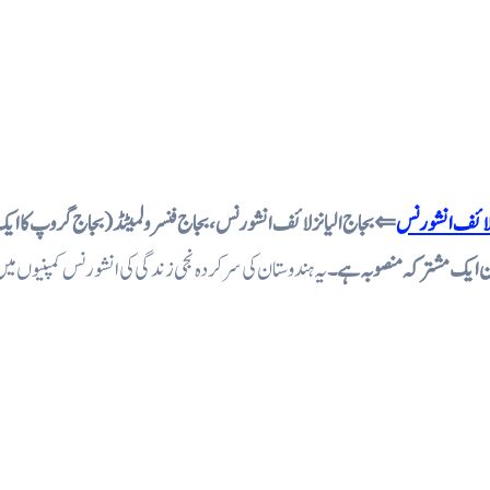
نز لائف انشورنس
⇐ بجاج الیانز لائف انشورنس، بجاج فنسرو لمیٹڈ (بجاج گروپ کا ایک
 ایک مشترکہ منصوبہ ہے۔
یہ ہندوستان کی سرکردہ نجی زندگی کی انشورنس کمپنیوں می