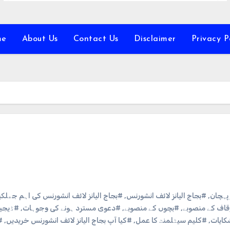
me
About Us
Contact Us
Disclaimer
Privacy P
ر پہچان
,
#بجاج الیانز لائف انشورنس
,
#بجاج الیانز لائف انشورنس کی اہم جھلکی
وقاف کے منصوبے
,
#بچوں کے منصوبے
,
#دعوی مسترد ہونے کی وجوہات
,
#ڈیجیٹ
کایات
,
#کلیم سیٹلمنٹ کا عمل
,
#کیا آپ بجاج الیانز لائف انشورنس خریدیں
,
#