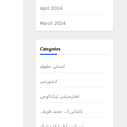
April 2024
March 2024
Categories
انسانی حقوق
انشورنس
انفارمیشن ٹیکنالوجی
باغبانی کے جدید طریقے
بیسکس آ ف ا کا و نٹنگ