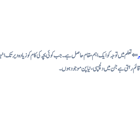
جہ
تعلم میں توجہ کو ایک اہم مقام حاصل ہے۔ جب کوئی بچہ کی کام کو زیادہ دیر تک انہم
ائم رہتی ہے جن میں دلچسپی ، نیا پن موجود ہوں ۔