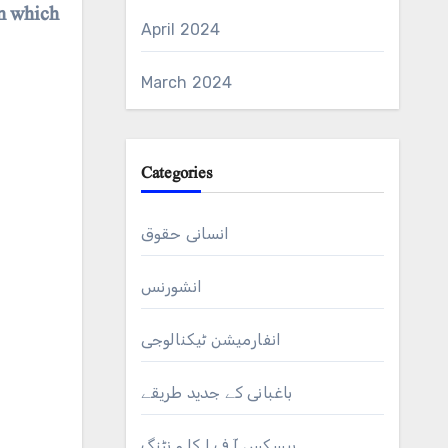
in which
April 2024
March 2024
Categories
انسانی حقوق
انشورنس
انفارمیشن ٹیکنالوجی
باغبانی کے جدید طریقے
بیسکس آ ف ا کا و نٹنگ