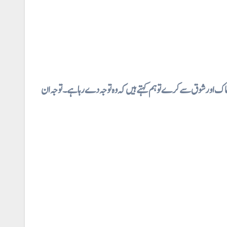
⇐ اک اور شوق سے کرے تو ہم کہتے ہیں کہ وہ توجہ دے رہا ہے۔ توجہ ان