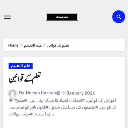
Skip
to
Content
تعلم کے قوانین
علم التعلیم
Home
علم التعلیم
تعلم کے قوانین
By
Noman Hassan
11 January 2026
#آموزش کے قوانین
,
#امدادی اشیاء کا سہارا لیتے ہیں
,
#تعلم
کے قوانین
,
#غلطیوں کی مسلسل مشق
,
#قانون تاثیر کو تعلم میں
بڑی اہمیت
,
#مزید سوالات