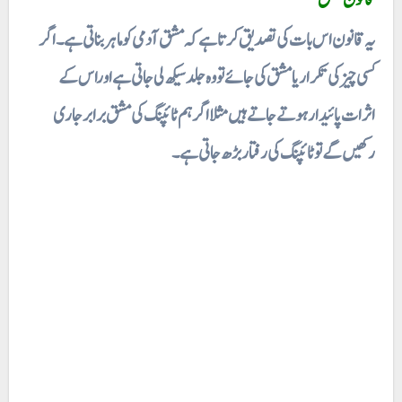
قانون مشق
یہ قانون اس بات کی تصدیق کرتا ہے کہ مشق آدمی کو ماہر بناتی ہے۔ اگر
کسی چیز کی تکرار یا مشق کی جائے تو وہ جلدسیکھ لی جاتی ہے اوراس کے
اثرات پائیدار ہوتے جاتے ہیں مثلا اگر ہم ٹائپنگ کی مشق برابر جاری
رکھیں گے تو ٹائپنگ کی رفتار بڑھ جاتی ہے۔