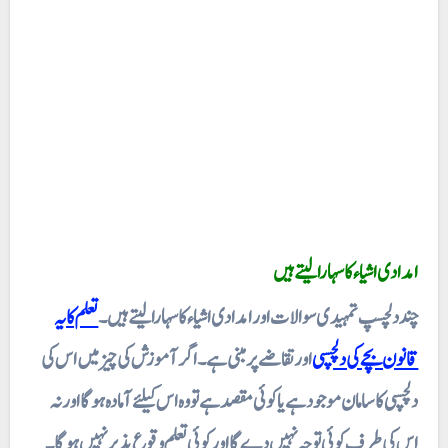
امدادی اشیاء کا سہارا لیتے ہیں
چند دلچسپ تمہیدی سوالات اور امدادی اشیاء کا سہارا لیتے ہیں۔
تعلم کا یہ
قانون بچے کی دلچسپی
اور تقاضے پر مبنی ہے۔ اگر آموزش کی چیز میں اس کی
دلچسپی کا سامان موجود ہے یا کوئی مقصد ہے تو وہ اس کیلئے آمادہ ہوگا اور نہ
اس کی طرف کوئی توجہ نہیں دے گا اورکوئی تعلم وقوع پذیر نہیں ہوگا۔