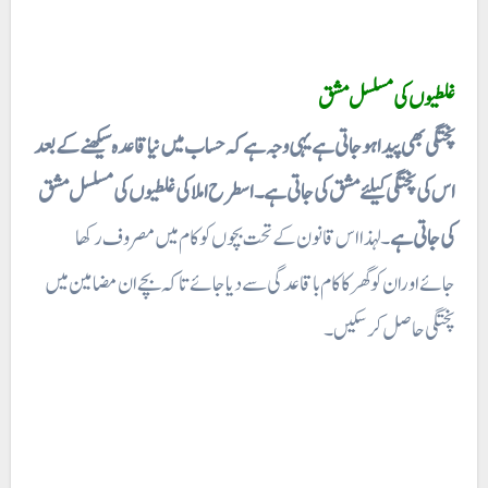
غلطیوں کی مسلسل مشق
پختگی بھی پیدا ہوجاتی ہے یہی وجہ ہے کہ حساب میں نیا قاعدہ سیکھنے کے بعد
اس کی پختگی کیلئے مشق کی جاتی ہے۔ اسطرح املا کی غلطیوں کی مسلسل مشق
کی جاتی ہے
۔ لہذا اس قانون کے تحت بچوں کو کام میں مصروف رکھا
جائےاوران کوگھر کا کام باقاعدگی سے دیا جائے تا کہ بچے ان مضامین میں
پختگی حاصل کرسکیں۔