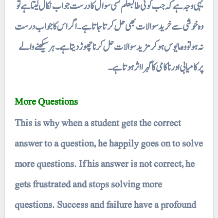
یہی وجہ ہے کہ جب کوئی طالبعلم کسی سوال کا درست جواب نکال لیتا ہے تو
وہ خوشی سے خرید سوالات بھی حل کرتا جاتا ہے۔ اگر اس کا جواب درست
نہ ہو تو وہ مایوس ہو کر مزید سوالات حل کرنا چھوڑ دیتا ہے۔ ہر سیکھنے والے
پر کامیابی اور ناکامی کا گہرا اثر ہوتا ہے۔
More Questions
This is why when a student gets the correct
answer to a question, he happily goes on to solve
more questions. If his answer is not correct, he
gets frustrated and stops solving more
questions. Success and failure have a profound