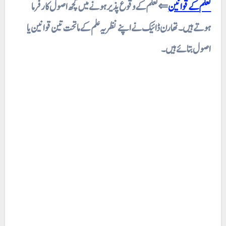
تعلم کے قوانین
⇐ تعلم کے وقوع پذیر ہونے میں کچھ اصول کارفرما
ہوتے ہیں۔ تھارن ڈائیک نے اپنے نظریہ علم کے ماتحت تین قوانین یا
اصول بتائے ہیں۔